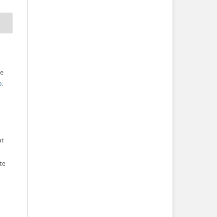
ve
0
.
ut
te