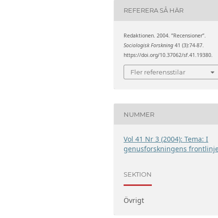
REFERERA SÅ HÄR
Redaktionen. 2004. ”Recensioner”.
Sociologisk Forskning
41 (3):74-87.
https://doi.org/10.37062/sf.41.19380.
Fler referensstilar
NUMMER
Vol 41 Nr 3 (2004): Tema: I
genusforskningens frontlinj
SEKTION
Övrigt