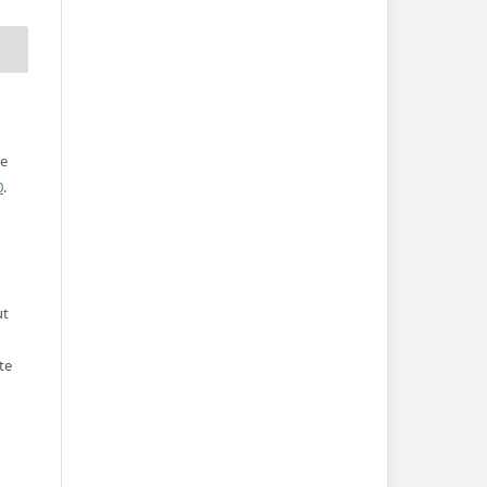
ve
0
.
ut
te