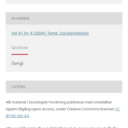
NUMMER
Vol 41 Nr 4 (2004): Tema: Socialpsykologi
SEKTION
Övrigt
LICENS
Allt material i Sociologisk Forskning publiceras med omedelbar
öppen tillgång (
open access
), under Creative Commons-licensen
CC
BY-NC-ND 4.0
.