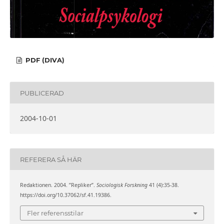
PDF (DIVA)
PUBLICERAD
2004-10-01
REFERERA SÅ HÄR
Redaktionen. 2004. ”Repliker”.
Sociologisk Forskning
41 (4):35-38.
https://doi.org/10.37062/sf.41.19386.
Fler referensstilar