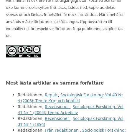
Allt innehåll i tidskriften är fritt tillgängligt utan kostnad och får för
icke-kommersiella syften fritt läsas, laddas ned, kopieras, delas,
skrivas ut och länkas. Innehållet får dock inte ändras. När innehållet
används måste författare och källa anges. Upphovsrätten till
innehållet tillhör respektive författare. Inga publiceringsavgifter tas
ut.
Mest lästa artiklar av samma författare
Redaktionen,
Replik
,
Sociologisk Forskning: Vol 40 Nr
4 (2003): Tema: Krig och konflikt
Redaktionen,
Recensioner
,
Sociologisk Forskning: Vol
41 Nr 1 (2004): Tema: Arbetsliv
Redaktionen,
Recensioner
,
Sociologisk Forskning: Vol
31 Nr 1 (1994)
Redaktionen,
Från redaktionen
,
Sociologisk Forskning: