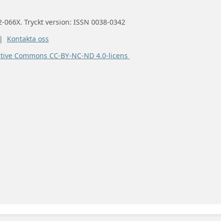
2-066X. Tryckt version: ISSN 0038-0342
 |
Kontakta oss
ative Commons CC-BY-NC-ND 4.0-licens