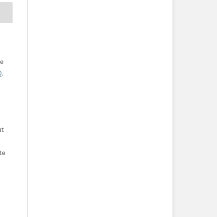
ve
0
.
ut
te