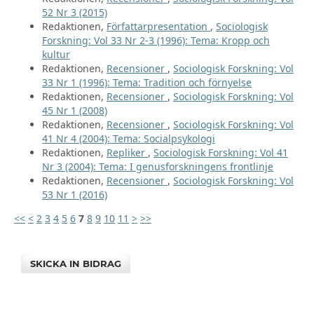
52 Nr 3 (2015)
Redaktionen,
Författarpresentation
,
Sociologisk
Forskning: Vol 33 Nr 2-3 (1996): Tema: Kropp och
kultur
Redaktionen,
Recensioner
,
Sociologisk Forskning: Vol
33 Nr 1 (1996): Tema: Tradition och förnyelse
Redaktionen,
Recensioner
,
Sociologisk Forskning: Vol
45 Nr 1 (2008)
Redaktionen,
Recensioner
,
Sociologisk Forskning: Vol
41 Nr 4 (2004): Tema: Socialpsykologi
Redaktionen,
Repliker
,
Sociologisk Forskning: Vol 41
Nr 3 (2004): Tema: I genusforskningens frontlinje
Redaktionen,
Recensioner
,
Sociologisk Forskning: Vol
53 Nr 1 (2016)
<<
<
2
3
4
5
6
7
8
9
10
11
>
>>
SKICKA IN BIDRAG