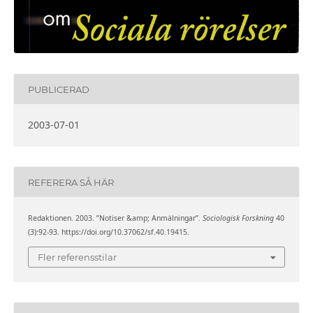
PUBLICERAD
2003-07-01
REFERERA SÅ HÄR
Redaktionen. 2003. ”Notiser &amp; Anmälningar”.
Sociologisk Forskning
40
(3):92-93. https://doi.org/10.37062/sf.40.19415.
Fler referensstilar