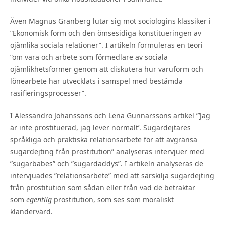
Även Magnus Granberg lutar sig mot sociologins klassiker i
”Ekonomisk form och den ömsesidiga konstitueringen av
ojämlika sociala relationer”. I artikeln formuleras en teori
”om vara och arbete som förmedlare av sociala
ojämlikhetsformer genom att diskutera hur varuform och
lönearbete har utvecklats i samspel med bestämda
rasifieringsprocesser”.
I Alessandro Johanssons och Lena Gunnarssons artikel ”’Jag
är inte prostituerad, jag lever normalt’. Sugardejtares
språkliga och praktiska relationsarbete för att avgränsa
sugardejting från prostitution” analyseras intervjuer med
”sugarbabes” och ”sugardaddys”. I artikeln analyseras de
intervjuades ”relationsarbete” med att särskilja sugardejting
från prostitution som sådan eller från vad de betraktar
som
egentlig
prostitution, som ses som moraliskt
klandervärd.