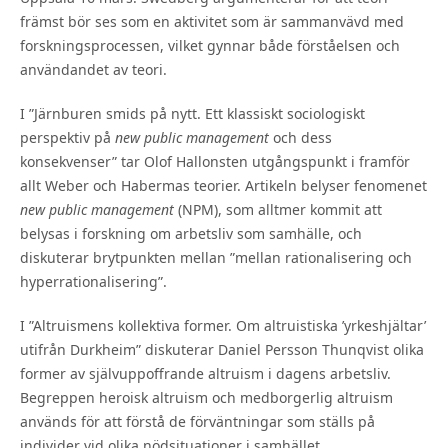
främst bör ses som en aktivitet som är sammanvävd med
forskningsprocessen, vilket gynnar både förståelsen och
användandet av teori.
I ”Järnburen smids på nytt. Ett klassiskt sociologiskt
perspektiv på
new public management
och dess
konsekvenser” tar Olof Hallonsten utgångspunkt i framför
allt Weber och Habermas teorier. Artikeln belyser fenomenet
new public management
(NPM), som alltmer kommit att
belysas i forskning om arbetsliv som samhälle, och
diskuterar brytpunkten mellan ”mellan rationalisering och
hyperrationalisering”.
I ”Altruismens kollektiva former. Om altruistiska ’yrkeshjältar’
utifrån Durkheim” diskuterar Daniel Persson Thunqvist olika
former av självuppoffrande altruism i dagens arbetsliv.
Begreppen heroisk altruism och medborgerlig altruism
används för att förstå de förväntningar som ställs på
individer vid olika nödsituationer i samhället.