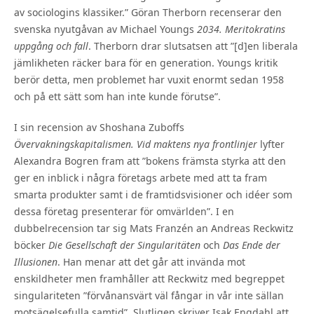
av sociologins klassiker.” Göran Therborn recenserar den
svenska nyutgåvan av Michael Youngs
2034. Meritokratins
uppgång och fall
. Therborn drar slutsatsen att ”[d]en liberala
jämlikheten räcker bara för en generation. Youngs kritik
berör detta, men problemet har vuxit enormt sedan 1958
och på ett sätt som han inte kunde förutse”.
I sin recension av Shoshana Zuboffs
Övervakningskapitalismen. Vid maktens nya frontlinjer
lyfter
Alexandra Bogren fram att ”bokens främsta styrka att den
ger en inblick i några företags arbete med att ta fram
smarta produkter samt i de framtidsvisioner och idéer som
dessa företag presenterar för omvärlden”. I en
dubbelrecension tar sig Mats Franzén an Andreas Reckwitz
böcker
Die Gesellschaft der Singularitäten
och
Das Ende der
Illusionen
. Han menar att det går att invända mot
enskildheter men framhåller att Reckwitz med begreppet
singulariteten ”förvånansvärt väl fångar in vår inte sällan
motsägelsefulla samtid”. Slutligen skriver Isak Engdahl att