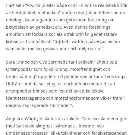
I artikeln ”Arv, miljö eller både och? En kritisk realistisk kritik
av heritabilitetsmetodiken” undersöker Johan Alfonsson de
ontologiska antaganden som görs inom forskning om
betydelsen av genetiskt arv. Även denna forsknings
ambition att förklara sociala utfall utifrån genetiskt arv
kritiseras framhålls att ”[u]tfall i världen påverkas av hur
samspelet mellan genvarianter och miljö ser ut”.
Sara Uhnoo och Ove Sernhede tar i artikeln ”Shout out!
Ortenpoddar som folkbildning, motoffentlighet och
underhållning” upp den roll poddar spelar för ortens unga.
Utifrån samtida sociologi och urbanteori menar de att
ortenpoddar bör ses som ”en del av ett kollektivt
identitetsskapande och motståndsformer som växer fram i
dagens segregerade storstäder”.
Angelica Wågby diskuterar i artikeln ”Den sociala meningen
med barns delaktighet i vårdnads-, boende- och
umgängesprocesser” olika tolkningar och förgivettaganden