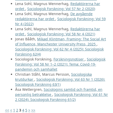
Lena Sohl, Magnus Wennerhag,
Redaktörerna har
ordet
,
Sociologisk Forskning: Vol 57 Nr 2 (2020)
Lena Sohl, Magnus Wennerhag,
De avgående
redaktörerna har ordet
,
Sociologisk Forskning: Vol 59
Nr 4 (2022)
Lena Sohl, Magnus Wennerhag,
Redaktörerna har
ordet
,
Sociologisk Forskning: Vol 58 Nr 4 (2021)
Jonas Bååth,
Mikael Klintman, Framing: The Social Art
of Influence, Manchester University Press, 2025
,
Sociologisk Forskning: Vol 62 Nr 4 (2025): Sociologisk
Forskning 62(4)
Sociologisk Forskning,
Forskningsnotiser
,
Sociologisk
Forskning: Vol 58 Nr 1–2 (2021): Tema: Covid-19-
pandemin och samhället
Christian Ståhl, Marcus Persson,
Sociologiska
krutdurkar
,
Sociologisk Forskning: Vol 63 Nr 1 (2026):
Sociologisk Forskning 63(1)
Åsa Wettergren,
Sociologins samtid och framtid, en
personlig betraktelse
,
Sociologisk Forskning: Vol 61 Nr
2 (2024): Sociologisk Forskning 61(2)
<<
<
1
2
3
4
5
>
>>