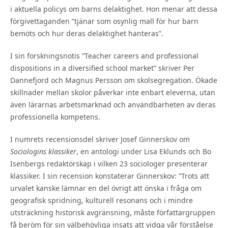
i aktuella policys om barns delaktighet. Hon menar att dessa
förgivettaganden ”tjänar som osynlig mall för hur barn
bemöts och hur deras delaktighet hanteras”.
I sin forskningsnotis ”Teacher careers and professional
dispositions in a diversified school market” skriver Per
Dannefjord och Magnus Persson om skolsegregation. Ökade
skillnader mellan skolor påverkar inte enbart eleverna, utan
även lärarnas arbetsmarknad och användbarheten av deras
professionella kompetens.
I numrets recensionsdel skriver Josef Ginnerskov om
Sociologins klassiker
, en antologi under Lisa Eklunds och Bo
Isenbergs redaktörskap i vilken 23 sociologer presenterar
klassiker. I sin recension konstaterar Ginnerskov: ”Trots att
urvalet kanske lämnar en del övrigt att önska i fråga om
geografisk spridning, kulturell resonans och i mindre
utsträckning historisk avgränsning, måste författargruppen
få beröm för sin välbehövliga insats att vidga vår förståelse