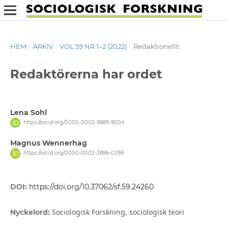
HEM
/
ARKIV
/
VOL 59 NR 1–2 (2022)
/
Redaktionellt
Redaktörerna har ordet
Lena Sohl
https://orcid.org/0000-0002-9889-9004
Magnus Wennerhag
https://orcid.org/0000-0002-3886-0298
DOI:
https://doi.org/10.37062/sf.59.24260
Sociologisk Forskning, sociologisk teori
Nyckelord: