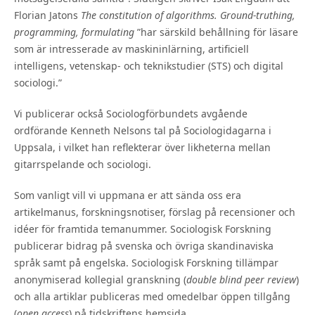
Florian Jatons
The constitution of algorithms. Ground-truthing,
programming, formulating
”har särskild behållning för läsare
som är intresserade av maskininlärning, artificiell
intelligens, vetenskap- och teknikstudier (STS) och digital
sociologi.”
Vi publicerar också Sociologförbundets avgående
ordförande Kenneth Nelsons tal på Sociologidagarna i
Uppsala, i vilket han reflekterar över likheterna mellan
gitarrspelande och sociologi.
Som vanligt vill vi uppmana er att sända oss era
artikelmanus, forskningsnotiser, förslag på recensioner och
idéer för framtida temanummer. Sociologisk Forskning
publicerar bidrag på svenska och övriga skandinaviska
språk samt på engelska. Sociologisk Forsk­ning tillämpar
anonymiserad kollegial granskning (
double blind peer review
)
och alla artiklar publiceras med omedelbar öppen tillgång
(
open access
) på tidskriftens hemsida.