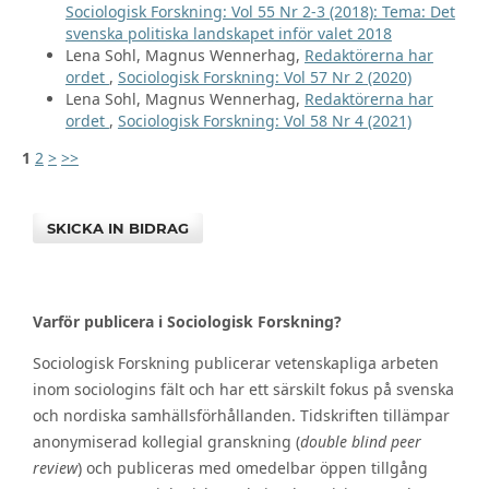
Sociologisk Forskning: Vol 55 Nr 2-3 (2018): Tema: Det
svenska politiska landskapet inför valet 2018
Lena Sohl, Magnus Wennerhag,
Redaktörerna har
ordet
,
Sociologisk Forskning: Vol 57 Nr 2 (2020)
Lena Sohl, Magnus Wennerhag,
Redaktörerna har
ordet
,
Sociologisk Forskning: Vol 58 Nr 4 (2021)
1
2
>
>>
SKICKA IN BIDRAG
Varför publicera i Sociologisk Forskning?
Sociologisk Forskning publicerar vetenskapliga arbeten
inom sociologins fält och har ett särskilt fokus på svenska
och nordiska samhällsförhållanden. Tidskriften tillämpar
anonymiserad kollegial granskning (
double blind peer
review
) och publiceras med omedelbar öppen tillgång