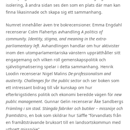
isolering, å andra sidan ses den som en plats där man kan
finna likasinnade och skapa sig ett sammanhang.
Numret innehåller även tre bokrecensioner. Emma Engdahl
recenserar Colm Flahertys avhandling
A politics of
community.
Identity, stigma, and meaning in the extra-
parliamentary left
. Avhandlingen handlar om hur aktivister
inom den utomparlamentariska vänstern upprätthåller sitt
engagemang och vilken roll gemenskapspolitik och
självstigmatisering spelar i detta sammanhang. Henrik
Loodin recenserar Nigel Malins
De-professionalism and
austerity. Challenges for the public sector
och ser boken som
ett intressant bidrag till vår kunskap om hur
efterkrigstidens politik och ekonomi beredde vägen för
new
public management
. Gunnar Gelin recenserar Åke Sandbergs
Främling i sin stad
.
Stängda fabriker och butiker – missnöje och
framtidstro
, en bok som skildrar hur Säffle ”förvandlats från
en framåtsträvande bruksort till en landsortskommun med
utbrett missnöje”.