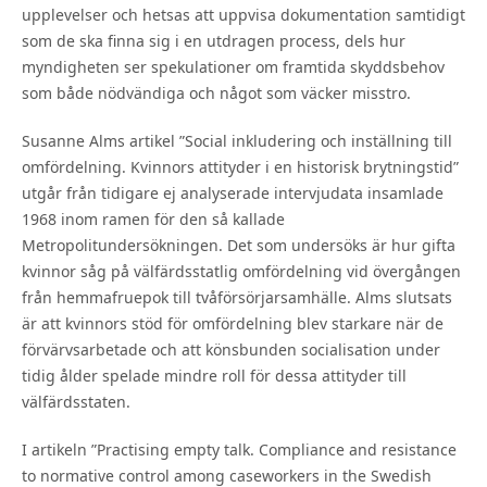
upplevelser och hetsas att uppvisa dokumentation samtidigt
som de ska finna sig i en utdragen process, dels hur
myndigheten ser spekulationer om framtida skyddsbehov
som både nödvändiga och något som väcker misstro.
Susanne Alms artikel ”Social inkludering och inställning till
omfördelning. Kvinnors attityder i en historisk brytningstid”
utgår från tidigare ej analyserade intervjudata insamlade
1968 inom ramen för den så kallade
Metropolitundersökningen. Det som undersöks är hur gifta
kvinnor såg på välfärdsstatlig omfördelning vid övergången
från hemmafruepok till tvåförsörjarsamhälle. Alms slutsats
är att kvinnors stöd för omfördelning blev starkare när de
förvärvsarbetade och att könsbunden socialisation under
tidig ålder spelade mindre roll för dessa attityder till
välfärdsstaten.
I artikeln ”Practising empty talk. Compliance and resistance
to normative control among caseworkers in the Swedish