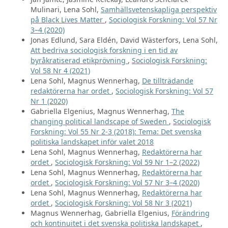
Mulinari, Lena Sohl,
Samhällsvetenskapliga perspektiv
på Black Lives Matter
,
Sociologisk Forskning: Vol 57 Nr
3–4 (2020)
Jonas Edlund, Sara Eldén, David Wästerfors, Lena Sohl,
Att bedriva sociologisk forskning i en tid av
byråkratiserad etikprövning
,
Sociologisk Forskning:
Vol 58 Nr 4 (2021)
Lena Sohl, Magnus Wennerhag,
De tillträdande
redaktörerna har ordet
,
Sociologisk Forskning: Vol 57
Nr 1 (2020)
Gabriella Elgenius, Magnus Wennerhag,
The
changing political landscape of Sweden
,
Sociologisk
Forskning: Vol 55 Nr 2-3 (2018): Tema: Det svenska
politiska landskapet inför valet 2018
Lena Sohl, Magnus Wennerhag,
Redaktörerna har
ordet
,
Sociologisk Forskning: Vol 59 Nr 1–2 (2022)
Lena Sohl, Magnus Wennerhag,
Redaktörerna har
ordet
,
Sociologisk Forskning: Vol 57 Nr 3–4 (2020)
Lena Sohl, Magnus Wennerhag,
Redaktörerna har
ordet
,
Sociologisk Forskning: Vol 58 Nr 3 (2021)
Magnus Wennerhag, Gabriella Elgenius,
Förändring
och kontinuitet i det svenska politiska landskapet
,