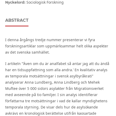
Sociologisk Forskning
Nyckelord:
ABSTRACT
I denna årgångs tredje nummer presenterar vi fyra
forskningsartiklar som uppmärksammar helt olika aspekter
av det svenska samhället.
I artikeln ”’Även om du är analfabet så antar jag att du ändå
har en tidsuppfattning som alla andra.’ En kvalitativ analys
av temporala motsättningar i svensk asylbyråkrati”
analyserar Anna Lundberg, Anna Lindberg och Mehek
Muftee över 5 000 sidors asylakter från Migrationsverket
med avseende på tio familjer. I sin analys identifierar
författarna tre motsättningar i vad de kallar myndighetens
temporala styrning. De visar dels hur de asylsökande
avkrävs en kronologisk berättelse utifrån kaosartade