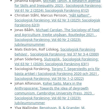
Johanna Köpsén,
Michael Tåhlin, A Research agenda
for Skills and Inequality, 2023
,
Sociologisk Forskning:
Vol 61 Nr 2 (2024): Sociologisk Forskning 61(2)
Christian Ståhl, Marcus Persson,
”Håll käften!”
,
Sociologisk Forskning: Vol 62 Nr 3 (2025): Sociologisk
Forskning 62(3)
Jonas Bååth,
Michael Carolan, The Sociology of Food
and Agriculture, tredje utgåvan. Routledge 2021.
,
Sociologisk Forskning: Vol 60 Nr 2 (2023):
Jubileumsnummer
Mats Ekström, Rolf Lidskog,
Sociologisk Forskning
behövs!
,
Sociologisk Forskning: Vol 37 Nr 3-4 (2000)
Johan Söderberg,
Slutreplik
,
Sociologisk Forskning:
Vol 63 Nr 1 (2026): Sociologisk Forskning 63(1)
Sociologisk Forskning,
Torgny T. Segerstedts pris för
bästa artikel i Sociologisk Forskning 2020 och 2021
,
Sociologisk Forskning: Vol 59 Nr 1–2 (2022)
Johan Alfonsson,
Kohei Saito. Marx in the
Anthropocene: Towards the idea of degrowth
communism. Cambridge University Press, 2023.
,
Sociologisk Forskning: Vol 60 Nr 2 (2023):
Jubileumsnummer
Ylva Wallinder,
Bengtsson, B. & Grander, M.