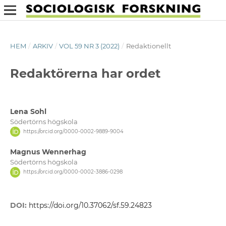
HEM
/
ARKIV
/
VOL 59 NR 3 (2022)
/
Redaktionellt
Redaktörerna har ordet
Lena Sohl
Södertörns högskola
https://orcid.org/0000-0002-9889-9004
Magnus Wennerhag
Södertörns högskola
https://orcid.org/0000-0002-3886-0298
DOI:
https://doi.org/10.37062/sf.59.24823