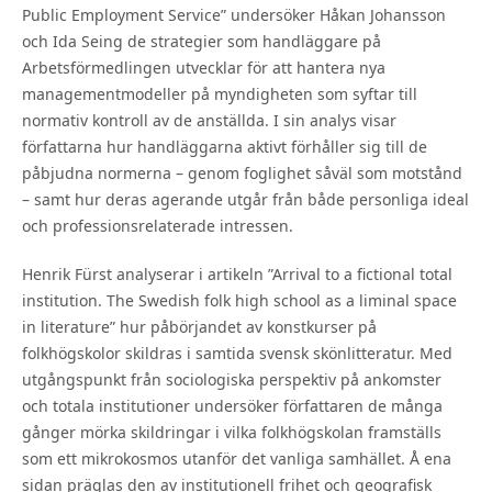
Public Employment Service” undersöker Håkan Johansson
och Ida Seing de strategier som handläggare på
Arbetsförmedlingen utvecklar för att hantera nya
managementmodeller på myndigheten som syftar till
normativ kontroll av de anställda. I sin analys visar
författarna hur handläggarna aktivt förhåller sig till de
påbjudna normerna – genom foglighet såväl som motstånd
– samt hur deras agerande utgår från både personliga ideal
och professionsrelaterade intressen.
Henrik Fürst analyserar i artikeln ”Arrival to a fictional total
institution. The Swedish folk high school as a liminal space
in literature” hur påbörjandet av konstkurser på
folkhögskolor skildras i samtida svensk skönlitteratur. Med
utgångspunkt från sociologiska perspektiv på ankomster
och totala institutioner undersöker författaren de många
gånger mörka skildringar i vilka folkhögskolan framställs
som ett mikrokosmos utanför det vanliga samhället. Å ena
sidan präglas den av institutionell frihet och geografisk