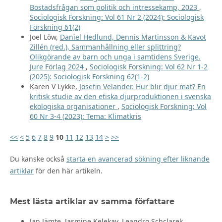
Bostadsfrågan som politik och intressekamp, 2023
,
Sociologisk Forskning: Vol 61 Nr 2 (2024): Sociologisk
Forskning 61(2)
Joel Löw,
Daniel Hedlund, Dennis Martinsson & Kavot
Zillén (red.), Sammanhållning eller splittring?
Olikgörande av barn och unga i samtidens Sverige.
Jure Förlag 2024
,
Sociologisk Forskning: Vol 62 Nr 1-2
(2025): Sociologisk Forskning 62(1-2)
Karen V Lykke,
Josefin Velander. Hur blir djur mat? En
kritisk studie av den etiska djurproduktionen i svenska
ekologiska organisationer
,
Sociologisk Forskning: Vol
60 Nr 3-4 (2023): Tema: Klimatkris
<<
<
5
6
7
8
9
10
11
12
13
14
>
>>
Du kanske också
starta en avancerad sökning efter liknande
artiklar
för den här artikeln.
Mest lästa artiklar av samma författare
Jan Jämte, Jasmine Kelekay, Leandro Schclarek