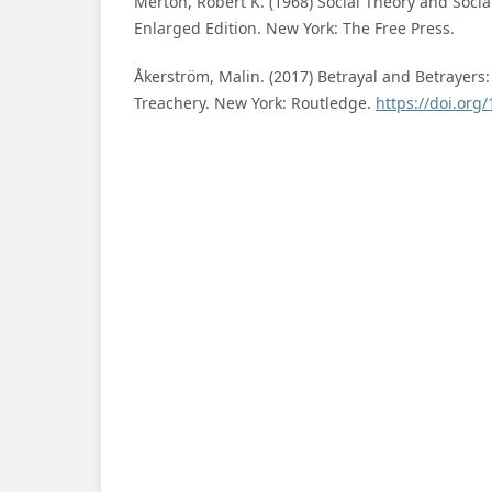
Merton, Robert K. (1968) Social Theory and Socia
Enlarged Edition. New York: The Free Press.
Åkerström, Malin. (2017) Betrayal and Betrayers:
Treachery. New York: Routledge.
https://doi.or