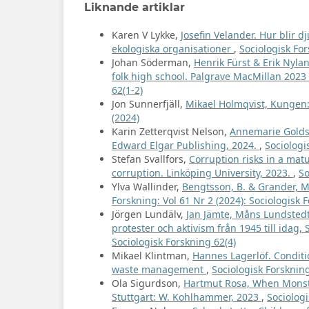
Liknande artiklar
Karen V Lykke,
Josefin Velander. Hur blir d
ekologiska organisationer
,
Sociologisk For
Johan Söderman,
Henrik Fürst & Erik Nyla
folk high school. Palgrave MacMillan 2023
62(1-2)
Jon Sunnerfjäll,
Mikael Holmqvist, Kungen:
(2024)
Karin Zetterqvist Nelson,
Annemarie Goldst
Edward Elgar Publishing, 2024.
,
Sociologi
Stefan Svallfors,
Corruption risks in a ma
corruption. Linköping University, 2023.
,
So
Ylva Wallinder,
Bengtsson, B. & Grander, M
Forskning: Vol 61 Nr 2 (2024): Sociologisk 
Jörgen Lundälv,
Jan Jämte, Måns Lundstedt 
protester och aktivism från 1945 till idag, 
Sociologisk Forskning 62(4)
Mikael Klintman,
Hannes Lagerlöf. Conditi
waste management
,
Sociologisk Forskning
Ola Sigurdson,
Hartmut Rosa, When Monste
Stuttgart: W. Kohlhammer, 2023
,
Sociologi