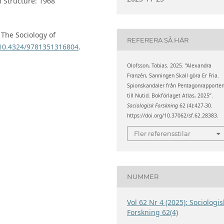
l Structure: 1968
 The Sociology of
REFERERA SÅ HÄR
g/10.4324/9781351316804
.
Olofsson, Tobias. 2025. ”Alexandra
Franzén, Sanningen Skall göra Er Fria.
Spionskandaler från Pentagonrapporte
till Nutid. Bokförlaget Atlas, 2025”.
Sociologisk Forskning
62 (4):427-30.
https://doi.org/10.37062/sf.62.28383.
Fler referensstilar
NUMMER
Vol 62 Nr 4 (2025): Sociologis
Forskning 62(4)