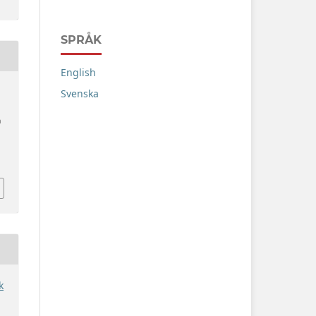
SPRÅK
English
Svenska
n
k