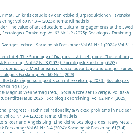
jur mat? En kritisk studie av den etiska djurproduktionen i svenska
skning: Vol 60 Nr 3-4 (2023): Tema: Klimatkris
nder. The value of art education: Cultural engagements at the Swed
,
Sociologisk Forskning: Vol 62 Nr 1-2 (2025): Sociologisk Forskning
 Sveriges ledare
,
Sociologisk Forskning: Vol 61 Nr 1 (2024): Vol 61 
ein Jutel, The Sociology of Diagnosis. A brief guide. Cheltenham, 
sk Forskning: Vol 62 Nr 3 (2025): Sociologisk Forskning 62(3)
ture democracy. Mechanisms of social advantage and danger zones 
ciologisk Forskning: Vol 60 Nr 1 (2023)
. Bostadsfrågan som politik och intressekamp, 2023
,
Sociologisk
Forskning 61(2)
& Magnus Wennerhag (red.), Sociala rörelser i Sverige. Politiska
Studentlitteratur, 2025
,
Sociologisk Forskning: Vol 62 Nr 4 (2025):
onal progress - Technical rationality & wicked problems in nuclear
: Vol 60 Nr 3-4 (2023): Tema: Klimatkris
rs Roar and Angels Sing: Eine kleine Soziologie des Heavy Metal.
sk Forskning: Vol 61 Nr 3-4 (2024): Sociologisk Forskning 61(3-4)