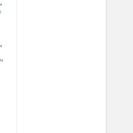
ve
0
.
ut
te