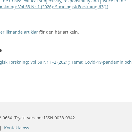
the Crisis: Political subjectivity, responsibility and justice in the
orskning: Vol 63 Nr 1 (2026): Sociologisk Forskning 63(1)
er liknande artiklar
för den här artikeln.
e
gisk Forskning: Vol 58 Nr 1–2 (2021): Tema: Covid-19-pandemin och
2-066X. Tryckt version: ISSN 0038-0342
 |
Kontakta oss