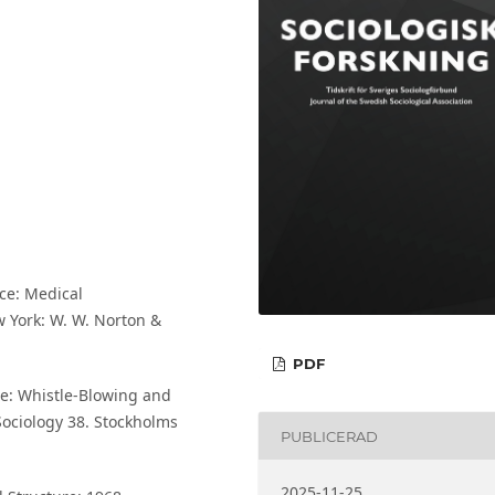
ice: Medical
w York: W. W. Norton &
PDF
e: Whistle-Blowing and
Sociology 38. Stockholms
PUBLICERAD
2025-11-25