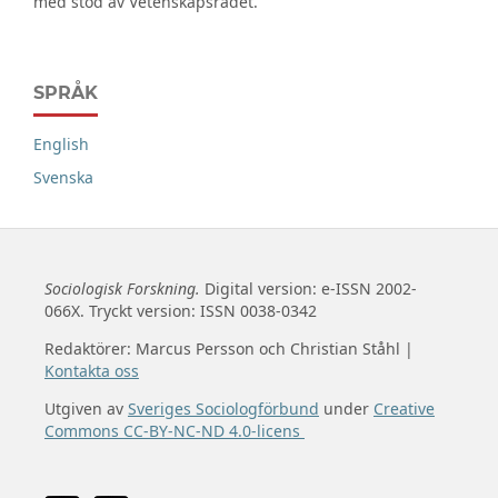
med stöd av Vetenskapsrådet.
SPRÅK
English
Svenska
Sociologisk Forskning.
Digital version: e-ISSN 2002-
066X. Tryckt version: ISSN 0038-0342
Redaktörer: Marcus Persson och Christian Ståhl |
Kontakta oss
Utgiven av
Sveriges Sociologförbund
under
Creative
Commons CC-BY-NC-ND 4.0-licens