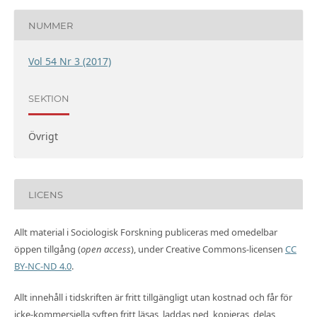
NUMMER
Vol 54 Nr 3 (2017)
SEKTION
Övrigt
LICENS
Allt material i Sociologisk Forskning publiceras med omedelbar
öppen tillgång (
open access
), under Creative Commons-licensen
CC
BY-NC-ND 4.0
.
Allt innehåll i tidskriften är fritt tillgängligt utan kostnad och får för
icke-kommersiella syften fritt läsas, laddas ned, kopieras, delas,