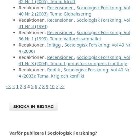
42 Nr 1 (2005): Tema: Idrott
Redaktionen,
Recensioner
,
Sociologisk Forskning: Vol
40 Nr 2 (2003): Tema: Globalisering
Redaktionen,
Recensioner
,
Sociologisk Forskning: Vol
31 Nr 3 (1994)
Redaktionen,
Recensioner
,
Sociologisk Forskning: Vol
36 Nr 1 (1999): Tema: Välfärdssamhället
Redaktionen,
Inlägg
,
Sociologisk Forskning: Vol 43 Nr
4 (2006)
Redaktionen,
Recensioner
,
Sociologisk Forskning: Vol
41 Nr 3 (2004): Tema: I genusforskningens frontlinje
Redaktionen,
Replik
,
Sociologisk Forskning: Vol 40 Nr
4 (2003): Tema: Krig och konflikt
<<
<
1
2
3
4
5
6
7
8
9
10
>
>>
SKICKA IN BIDRAG
Varför publicera i Sociologisk Forskning?