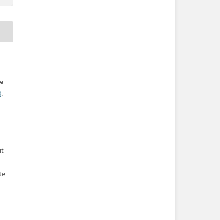
ve
0
.
ut
te