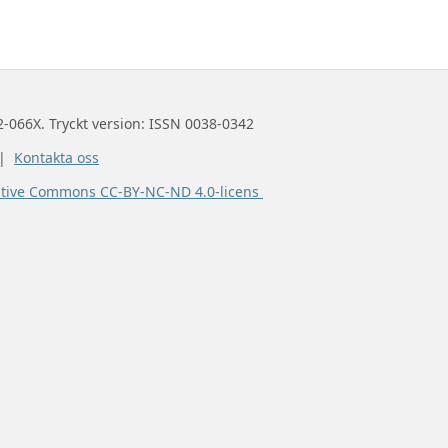
2-066X. Tryckt version: ISSN 0038-0342
 |
Kontakta oss
ative Commons CC-BY-NC-ND 4.0-licens