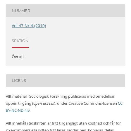
NUMMER
Vol 47 Nr 4 (2010)
SEKTION
Övrigt
LICENS
Allt material i Sociologisk Forskning publiceras med omedelbar
öppen tillgång (
open access
), under Creative Commons-licensen
CC
BY-NC-ND 4.0
.
Allt innehåll i tidskriften är fritt tillgängligt utan kostnad och får för
icke-kommersiella syften fritt läsas, laddas ned, kopieras, delas,