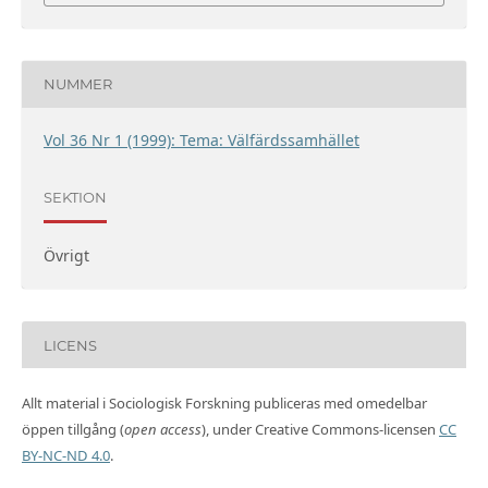
NUMMER
Vol 36 Nr 1 (1999): Tema: Välfärdssamhället
SEKTION
Övrigt
LICENS
Allt material i Sociologisk Forskning publiceras med omedelbar
öppen tillgång (
open access
), under Creative Commons-licensen
CC
BY-NC-ND 4.0
.