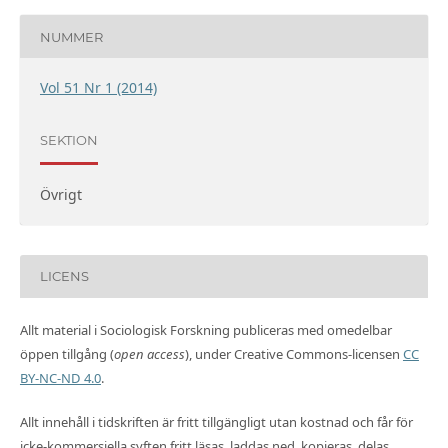
NUMMER
Vol 51 Nr 1 (2014)
SEKTION
Övrigt
LICENS
Allt material i Sociologisk Forskning publiceras med omedelbar
öppen tillgång (
open access
), under Creative Commons-licensen
CC
BY-NC-ND 4.0
.
Allt innehåll i tidskriften är fritt tillgängligt utan kostnad och får för
icke-kommersiella syften fritt läsas, laddas ned, kopieras, delas,