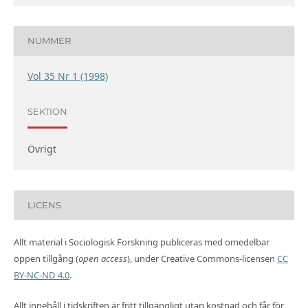
NUMMER
Vol 35 Nr 1 (1998)
SEKTION
Övrigt
LICENS
Allt material i Sociologisk Forskning publiceras med omedelbar
öppen tillgång (
open access
), under Creative Commons-licensen
CC
BY-NC-ND 4.0
.
Allt innehåll i tidskriften är fritt tillgängligt utan kostnad och får för