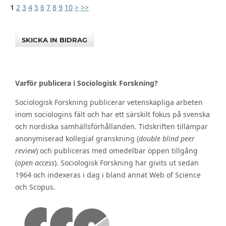
1
2
3
4
5
6
7
8
9
10
>
>>
SKICKA IN BIDRAG
Varför publicera i Sociologisk Forskning?
Sociologisk Forskning publicerar vetenskapliga arbeten
inom sociologins fält och har ett särskilt fokus på svenska
och nordiska samhällsförhållanden. Tidskriften tillämpar
anonymiserad kollegial granskning (
double blind peer
review
) och publiceras med omedelbar öppen tillgång
(
open access
). Sociologisk Forskning har givits ut sedan
1964 och indexeras i dag i bland annat Web of Science
och Scopus.