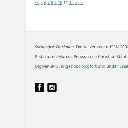
<<
<
6
7
8
9
10
11
12
>
>>
Sociologisk Forskning.
Digital version: e-ISSN 200
Redaktörer: Marcus Persson och Christian Ståhl
Utgiven av
Sveriges Sociologförbund
under
Cre