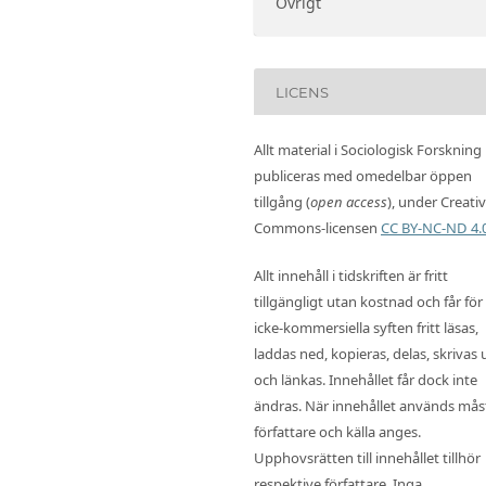
Övrigt
LICENS
Allt material i Sociologisk Forskning
publiceras med omedelbar öppen
tillgång (
open access
), under Creati
Commons-licensen
CC BY-NC-ND 4.
Allt innehåll i tidskriften är fritt
tillgängligt utan kostnad och får för
icke-kommersiella syften fritt läsas,
laddas ned, kopieras, delas, skrivas 
och länkas. Innehållet får dock inte
ändras. När innehållet används mås
författare och källa anges.
Upphovsrätten till innehållet tillhör
respektive författare. Inga