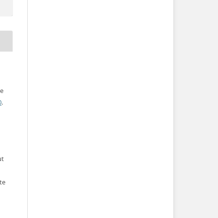
ve
0
.
ut
te