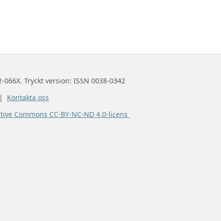
2-066X. Tryckt version: ISSN 0038-0342
 |
Kontakta oss
ative Commons CC-BY-NC-ND 4.0-licens