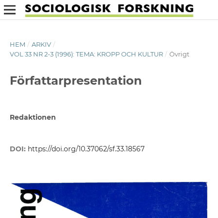
HEM
/
ARKIV
/
VOL 33 NR 2-3 (1996): TEMA: KROPP OCH KULTUR
/
Övrigt
Författarpresentation
Redaktionen
DOI:
https://doi.org/10.37062/sf.33.18567