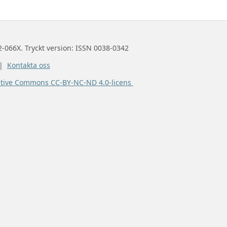
2-066X. Tryckt version: ISSN 0038-0342
 |
Kontakta oss
ative Commons CC-BY-NC-ND 4.0-licens