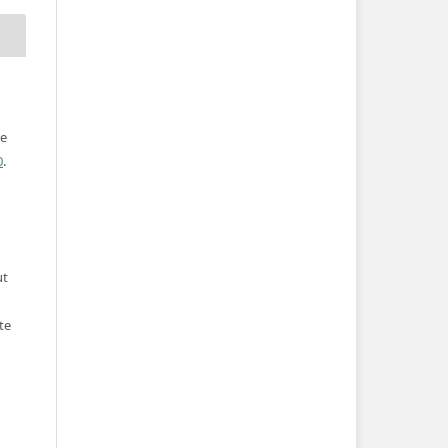
ve
0
.
ut
te