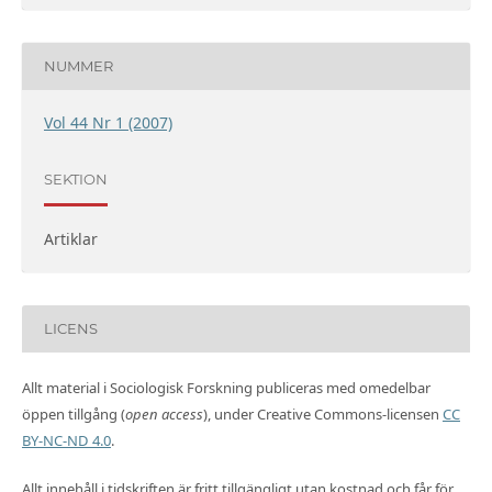
NUMMER
Vol 44 Nr 1 (2007)
SEKTION
Artiklar
LICENS
Allt material i Sociologisk Forskning publiceras med omedelbar
öppen tillgång (
open access
), under Creative Commons-licensen
CC
BY-NC-ND 4.0
.
Allt innehåll i tidskriften är fritt tillgängligt utan kostnad och får för