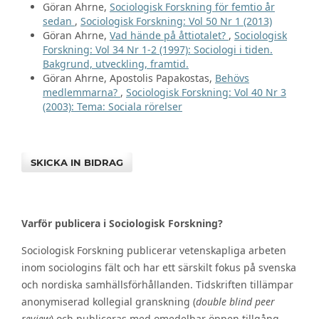
Göran Ahrne,
Sociologisk Forskning för femtio år
sedan
,
Sociologisk Forskning: Vol 50 Nr 1 (2013)
Göran Ahrne,
Vad hände på åttiotalet?
,
Sociologisk
Forskning: Vol 34 Nr 1-2 (1997): Sociologi i tiden.
Bakgrund, utveckling, framtid.
Göran Ahrne, Apostolis Papakostas,
Behövs
medlemmarna?
,
Sociologisk Forskning: Vol 40 Nr 3
(2003): Tema: Sociala rörelser
SKICKA IN BIDRAG
Varför publicera i Sociologisk Forskning?
Sociologisk Forskning publicerar vetenskapliga arbeten
inom sociologins fält och har ett särskilt fokus på svenska
och nordiska samhällsförhållanden. Tidskriften tillämpar
anonymiserad kollegial granskning (
double blind peer
review
) och publiceras med omedelbar öppen tillgång