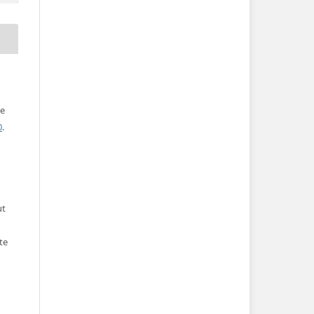
ve
0
.
ut
te