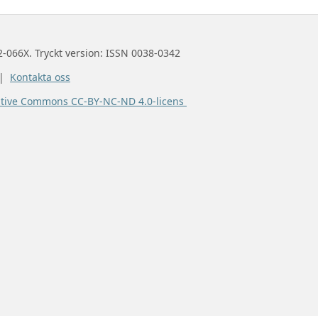
2-066X. Tryckt version: ISSN 0038-0342
 |
Kontakta oss
ative Commons CC-BY-NC-ND 4.0-licens