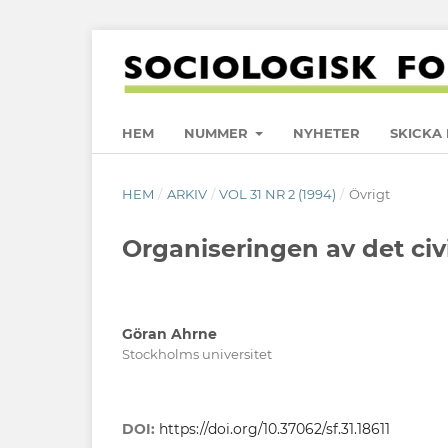
HEM
NUMMER
NYHETER
SKICKA 
HEM
/
ARKIV
/
VOL 31 NR 2 (1994)
/
Övrigt
Organiseringen av det civ
Göran Ahrne
Stockholms universitet
DOI:
https://doi.org/10.37062/sf.31.18611