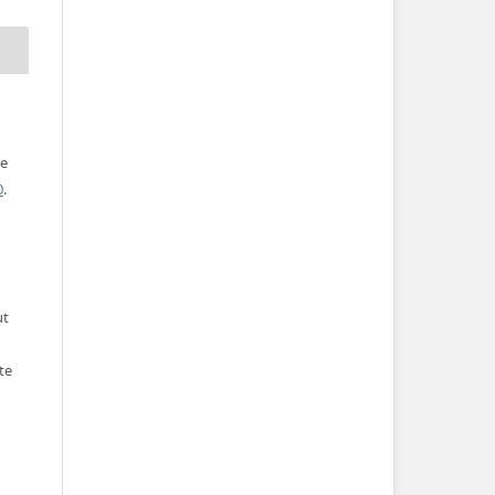
ve
0
.
ut
te