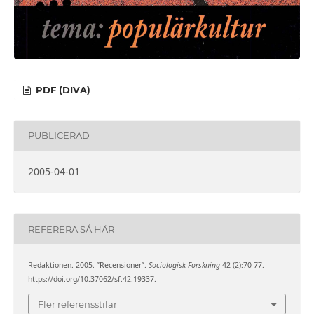
PDF (DIVA)
PUBLICERAD
2005-04-01
REFERERA SÅ HÄR
Redaktionen. 2005. ”Recensioner”.
Sociologisk Forskning
42 (2):70-77.
https://doi.org/10.37062/sf.42.19337.
Fler referensstilar