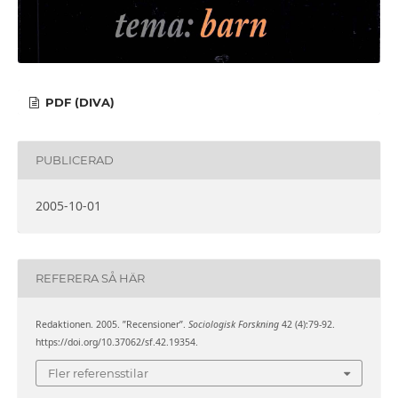
PDF (DIVA)
PUBLICERAD
2005-10-01
REFERERA SÅ HÄR
Redaktionen. 2005. ”Recensioner”.
Sociologisk Forskning
42 (4):79-92.
https://doi.org/10.37062/sf.42.19354.
Fler referensstilar