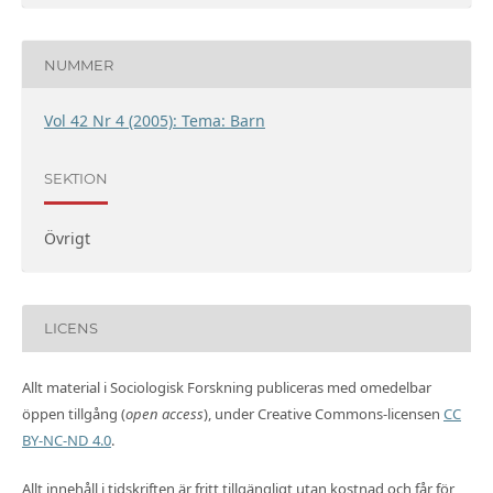
NUMMER
Vol 42 Nr 4 (2005): Tema: Barn
SEKTION
Övrigt
LICENS
Allt material i Sociologisk Forskning publiceras med omedelbar
öppen tillgång (
open access
), under Creative Commons-licensen
CC
BY-NC-ND 4.0
.
Allt innehåll i tidskriften är fritt tillgängligt utan kostnad och får för