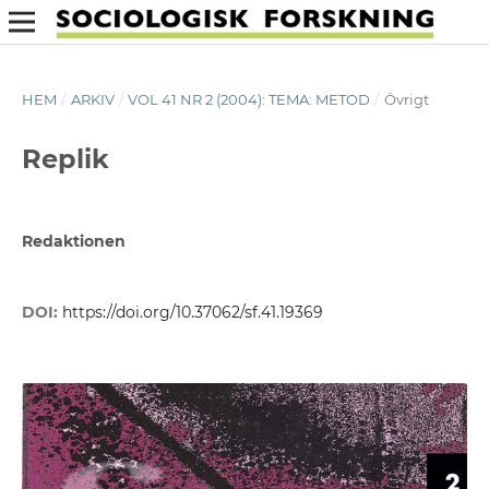
HEM
/
ARKIV
/
VOL 41 NR 2 (2004): TEMA: METOD
/
Övrigt
Replik
Redaktionen
DOI:
https://doi.org/10.37062/sf.41.19369