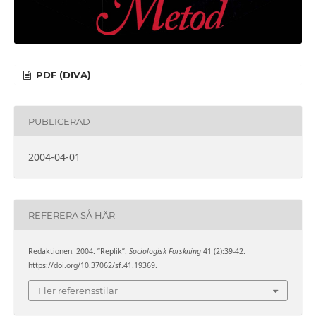
PDF (DIVA)
PUBLICERAD
2004-04-01
REFERERA SÅ HÄR
Redaktionen. 2004. ”Replik”.
Sociologisk Forskning
41 (2):39-42.
https://doi.org/10.37062/sf.41.19369.
Fler referensstilar