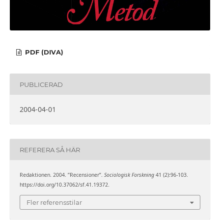
PDF (DIVA)
PUBLICERAD
2004-04-01
REFERERA SÅ HÄR
Redaktionen. 2004. ”Recensioner”.
Sociologisk Forskning
41 (2):96-103.
https://doi.org/10.37062/sf.41.19372.
Fler referensstilar