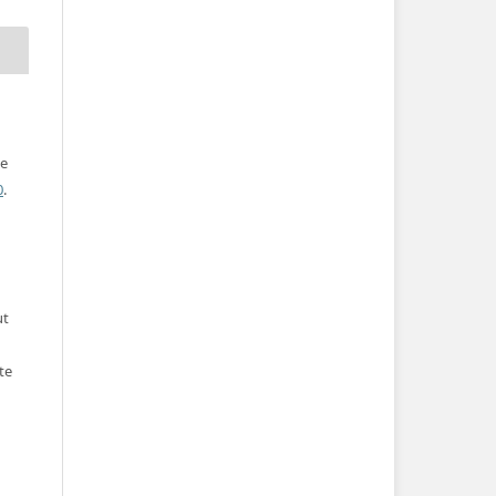
ve
0
.
ut
te