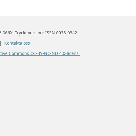
2-066X. Tryckt version: ISSN 0038-0342
 |
Kontakta oss
ative Commons CC-BY-NC-ND 4.0-licens