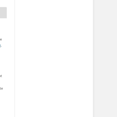
ve
0
.
ut
te