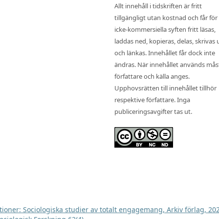
Allt innehåll i tidskriften är fritt
tillgängligt utan kostnad och får för
icke-kommersiella syften fritt läsas,
laddas ned, kopieras, delas, skrivas 
och länkas. Innehållet får dock inte
ändras. När innehållet används mås
författare och källa anges.
Upphovsrätten till innehållet tillhör
respektive författare. Inga
publiceringsavgifter tas ut.
tutioner: Sociologiska studier av totalt engagemang, Arkiv förlag, 2