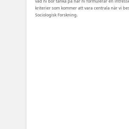
vad ni bör tänka på när ni formulerar en intres
kriterier som kommer att vara centrala när vi b
Sociologisk Forskning.