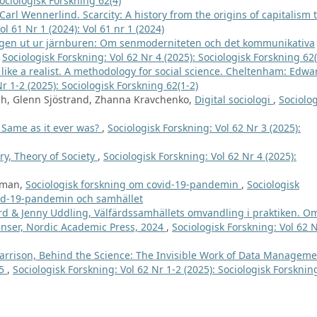
Sociologisk Forskning 62(4)
Carl Wennerlind. Scarcity: A history from the origins of capitalism 
ol 61 Nr 1 (2024): Vol 61 nr 1 (2024)
ägen ut ur järnburen: Om senmoderniteten och det kommunikativa
,
Sociologisk Forskning: Vol 62 Nr 4 (2025): Sociologisk Forskning 62(
like a realist. A methodology for social science. Cheltenham: Edwa
r 1-2 (2025): Sociologisk Forskning 62(1-2)
ch, Glenn Sjöstrand, Zhanna Kravchenko,
Digital sociologi
,
Sociolog
 Same as it ever was?
,
Sociologisk Forskning: Vol 62 Nr 3 (2025):
ory, Theory of Society
,
Sociologisk Forskning: Vol 62 Nr 4 (2025):
hman,
Sociologisk forskning om covid-19-pandemin
,
Sociologisk
vid-19-pandemin och samhället
ord & Jenny Uddling, Välfärdssamhällets omvandling i praktiken. O
nser, Nordic Academic Press, 2024
,
Sociologisk Forskning: Vol 62 
arrison, Behind the Science: The Invisible Work of Data Manageme
25
,
Sociologisk Forskning: Vol 62 Nr 1-2 (2025): Sociologisk Forsknin