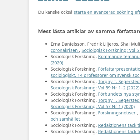
Du kanske också
starta en avancerad sökning eft
Mest lästa artiklar av samma författar
Erna Danielsson, Fredrik Liljeros, Shai Mul
coronakrisen
,
Sociologisk Forskning: Vol 5
Sociologisk Forskning,
Kommande temanumm
(2020)
Sociologisk Forskning,
Författarpresentati
sociologiskt. 14 professorer om svensk soc
Sociologisk Forskning,
Torgny T. Segerstedt
Sociologisk Forskning: Vol 59 Nr 1–2 (2022)
Sociologisk Forskning,
Förbundets nya sty
Sociologisk Forskning,
Torgny T. Segerstedt
Sociologisk Forskning: Vol 57 Nr 1 (2020)
Sociologisk Forskning,
Forskningsnotiser
,
och samhället
Sociologisk Forskning,
Redaktionens tack t
Sociologisk Forskning,
Redaktionens tack t