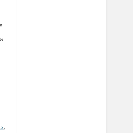
ut
te
025
,