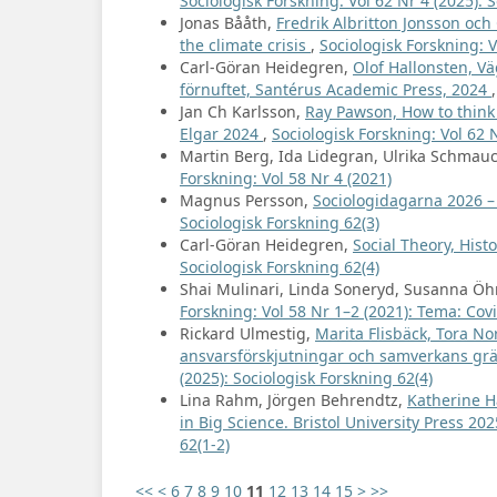
Sociologisk Forskning: Vol 62 Nr 4 (2025): 
Jonas Bååth,
Fredrik Albritton Jonsson och 
the climate crisis
,
Sociologisk Forskning: V
Carl-Göran Heidegren,
Olof Hallonsten, V
förnuftet, Santérus Academic Press, 2024
Jan Ch Karlsson,
Ray Pawson, How to think 
Elgar 2024
,
Sociologisk Forskning: Vol 62 N
Martin Berg, Ida Lidegran, Ulrika Schmau
Forskning: Vol 58 Nr 4 (2021)
Magnus Persson,
Sociologidagarna 2026 –
Sociologisk Forskning 62(3)
Carl-Göran Heidegren,
Social Theory, Hist
Sociologisk Forskning 62(4)
Shai Mulinari, Linda Soneryd, Susanna Ö
Forskning: Vol 58 Nr 1–2 (2021): Tema: Co
Rickard Ulmestig,
Marita Flisbäck, Tora N
ansvarsförskjutningar och samverkans grä
(2025): Sociologisk Forskning 62(4)
Lina Rahm, Jörgen Behrendtz,
Katherine H
in Big Science. Bristol University Press 20
62(1-2)
<<
<
6
7
8
9
10
11
12
13
14
15
>
>>