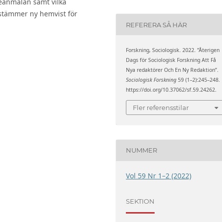
seanmälan samt vilka
estämmer ny hemvist för
REFERERA SÅ HÄR
Forskning, Sociologisk. 2022. ”Återigen
Dags för Sociologisk Forskning Att Få
Nya redaktörer Och En Ny Redaktion”.
Sociologisk Forskning
59 (1–2):245–248.
https://doi.org/10.37062/sf.59.24262.
Fler referensstilar
NUMMER
Vol 59 Nr 1–2 (2022)
SEKTION