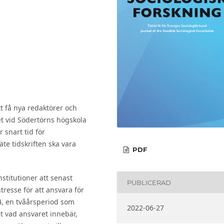
tt få nya redaktörer och
et vid Södertörns högskola
r snart tid för
äte tidskriften ska vara
PDF
titutioner att senast
PUBLICERAD
esse för att ansvara för
4, en tvåårsperiod som
2022-06-27
het vad ansvaret innebär,