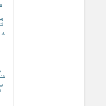
to
4)
rd
isk
m
Nr 4
nt
g