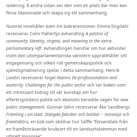
isolering, å andra sidan ses den som en plats där man kan
finna likasinnade och skapa sig ett sammanhang.
Numret innehåller även tre bokrecensioner. Emma Engdahl
recenserar Colm Flahertys avhandling
A politics of
community.
Identity, stigma, and meaning in the extra-
parliamentary left
. Avhandlingen handlar om hur aktivister
inom den utomparlamentariska vänstern upprätthåller sitt
engagemang och vilken roll gemenskapspolitik och
självstigmatisering spelar i detta sammanhang. Henrik
Loodin recenserar Nigel Malins
De-professionalism and
austerity. Challenges for the public sector
och ser boken som
ett intressant bidrag till vår kunskap om hur
efterkrigstidens politik och ekonomi beredde vägen för
new
public management
. Gunnar Gelin recenserar Åke Sandbergs
Främling i sin stad
.
Stängda fabriker och butiker – missnöje och
framtidstro
, en bok som skildrar hur Säffle ”förvandlats från
en framåtsträvande bruksort till en landsortskommun med
utbrett missnöje”.