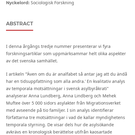
Sociologisk Forskning
Nyckelord:
ABSTRACT
I denna årgångs tredje nummer presenterar vi fyra
forskningsartiklar som uppmärksammar helt olika aspekter
av det svenska samhället.
I artikeln ”’Även om du är analfabet så antar jag att du ändå
har en tidsuppfattning som alla andra.’ En kvalitativ analys
av temporala motsättningar i svensk asylbyråkrati”
analyserar Anna Lundberg, Anna Lindberg och Mehek
Muftee över 5 000 sidors asylakter från Migrationsverket
med avseende på tio familjer. I sin analys identifierar
författarna tre motsättningar i vad de kallar myndighetens
temporala styrning. De visar dels hur de asylsökande
avkrävs en kronologisk berättelse utifrån kaosartade