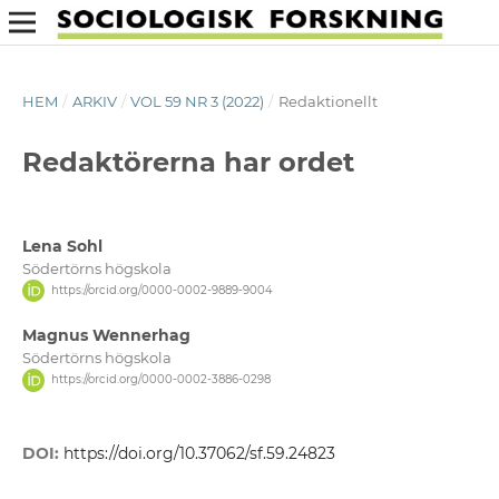
HEM
/
ARKIV
/
VOL 59 NR 3 (2022)
/
Redaktionellt
Redaktörerna har ordet
Lena Sohl
Södertörns högskola
https://orcid.org/0000-0002-9889-9004
Magnus Wennerhag
Södertörns högskola
https://orcid.org/0000-0002-3886-0298
DOI:
https://doi.org/10.37062/sf.59.24823