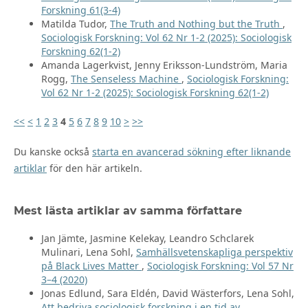
Forskning 61(3-4)
Matilda Tudor,
The Truth and Nothing but the Truth
,
Sociologisk Forskning: Vol 62 Nr 1-2 (2025): Sociologisk
Forskning 62(1-2)
Amanda Lagerkvist, Jenny Eriksson-Lundström, Maria
Rogg,
The Senseless Machine
,
Sociologisk Forskning:
Vol 62 Nr 1-2 (2025): Sociologisk Forskning 62(1-2)
<<
<
1
2
3
4
5
6
7
8
9
10
>
>>
Du kanske också
starta en avancerad sökning efter liknande
artiklar
för den här artikeln.
Mest lästa artiklar av samma författare
Jan Jämte, Jasmine Kelekay, Leandro Schclarek
Mulinari, Lena Sohl,
Samhällsvetenskapliga perspektiv
på Black Lives Matter
,
Sociologisk Forskning: Vol 57 Nr
3–4 (2020)
Jonas Edlund, Sara Eldén, David Wästerfors, Lena Sohl,
Att bedriva sociologisk forskning i en tid av