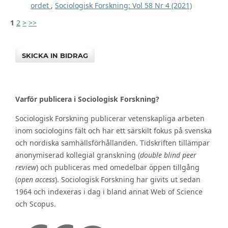
ordet
,
Sociologisk Forskning: Vol 58 Nr 4 (2021)
1
2
>
>>
SKICKA IN BIDRAG
Varför publicera i Sociologisk Forskning?
Sociologisk Forskning publicerar vetenskapliga arbeten
inom sociologins fält och har ett särskilt fokus på svenska
och nordiska samhällsförhållanden. Tidskriften tillämpar
anonymiserad kollegial granskning (
double blind peer
review
) och publiceras med omedelbar öppen tillgång
(
open access
). Sociologisk Forskning har givits ut sedan
1964 och indexeras i dag i bland annat Web of Science
och Scopus.