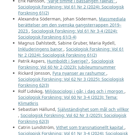
Erik Hansson,
”Varje timme i bassängen räknas”
,
Sociologisk Forskning: Vol 61 Nr 2 (2024): Sociologisk
Forskning 61(2)
Alexandra Söderman, Johan Söderman,
Massmediala
berättelser om den svenska gangsterrappen 2019–
2023
,
Sociologisk Forskning: Vol 61 Nr 3-4 (2024):
Sociologisk Forskning 61(3-4)
Magnus Dahlstedt, Sabine Gruber, Maria Rydell,
Inkluderingens banor
,
Sociologisk Forskning: Vol 61
Nr 2 (2024): Sociologisk Forskning 61(2)
Patrik Aspers,
Humboldt i Sverige?
,
Sociologisk
Forskning: Vol 60 Nr 2 (2023): Jubileumsnummer
Rickard Jonsson,
Fyra nyanser av rashumor
,
Sociologisk Forskning: Vol 62 Nr 3 (2025): Sociologisk
Forskning 62(3)
Rolf Lidskog,
Miljösociologi i går, i dag och i morgon
,
Sociologisk Forskning: Vol 60 Nr 3-4 (2023): Tema:
Klimatkris
Sebastian Hällund,
Självständighet som mål och villkor
,
Sociologisk Forskning: Vol 62 Nr 3 (2025): Sociologisk
Forskning 62(3)
Catrin Lundström,
Vithet som transnationellt kapital
,
Sociologisk Forskning: Vol 61 Nr 3-4 (2024): Sociologisk