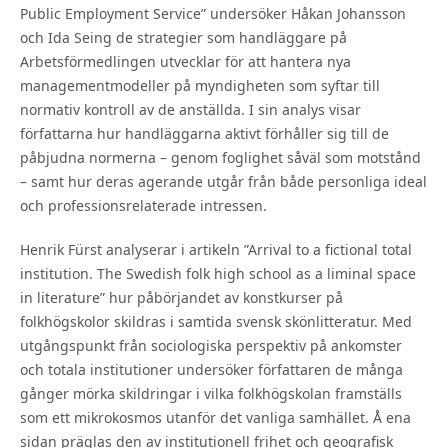
Public Employment Service” undersöker Håkan Johansson
och Ida Seing de strategier som handläggare på
Arbetsförmedlingen utvecklar för att hantera nya
managementmodeller på myndigheten som syftar till
normativ kontroll av de anställda. I sin analys visar
författarna hur handläggarna aktivt förhåller sig till de
påbjudna normerna – genom foglighet såväl som motstånd
– samt hur deras agerande utgår från både personliga ideal
och professionsrelaterade intressen.
Henrik Fürst analyserar i artikeln ”Arrival to a fictional total
institution. The Swedish folk high school as a liminal space
in literature” hur påbörjandet av konstkurser på
folkhögskolor skildras i samtida svensk skönlitteratur. Med
utgångspunkt från sociologiska perspektiv på ankomster
och totala institutioner undersöker författaren de många
gånger mörka skildringar i vilka folkhögskolan framställs
som ett mikrokosmos utanför det vanliga samhället. Å ena
sidan präglas den av institutionell frihet och geografisk