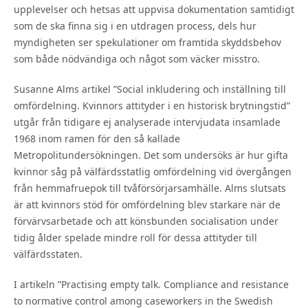
upplevelser och hetsas att uppvisa dokumentation samtidigt
som de ska finna sig i en utdragen process, dels hur
myndigheten ser spekulationer om framtida skyddsbehov
som både nödvändiga och något som väcker misstro.
Susanne Alms artikel ”Social inkludering och inställning till
omfördelning. Kvinnors attityder i en historisk brytningstid”
utgår från tidigare ej analyserade intervjudata insamlade
1968 inom ramen för den så kallade
Metropolitundersökningen. Det som undersöks är hur gifta
kvinnor såg på välfärdsstatlig omfördelning vid övergången
från hemmafruepok till tvåförsörjarsamhälle. Alms slutsats
är att kvinnors stöd för omfördelning blev starkare när de
förvärvsarbetade och att könsbunden socialisation under
tidig ålder spelade mindre roll för dessa attityder till
välfärdsstaten.
I artikeln ”Practising empty talk. Compliance and resistance
to normative control among caseworkers in the Swedish