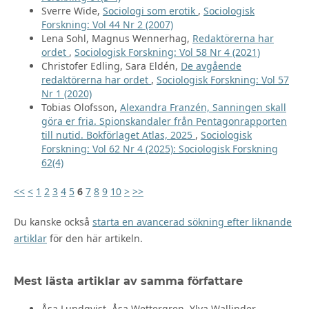
Sverre Wide,
Sociologi som erotik
,
Sociologisk
Forskning: Vol 44 Nr 2 (2007)
Lena Sohl, Magnus Wennerhag,
Redaktörerna har
ordet
,
Sociologisk Forskning: Vol 58 Nr 4 (2021)
Christofer Edling, Sara Eldén,
De avgående
redaktörerna har ordet
,
Sociologisk Forskning: Vol 57
Nr 1 (2020)
Tobias Olofsson,
Alexandra Franzén, Sanningen skall
göra er fria. Spionskandaler från Pentagonrapporten
till nutid. Bokförlaget Atlas, 2025
,
Sociologisk
Forskning: Vol 62 Nr 4 (2025): Sociologisk Forskning
62(4)
<<
<
1
2
3
4
5
6
7
8
9
10
>
>>
Du kanske också
starta en avancerad sökning efter liknande
artiklar
för den här artikeln.
Mest lästa artiklar av samma författare
Åsa Lundqvist, Åsa Wettergren, Ylva Wallinder,