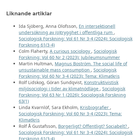
Liknande artiklar
Ida Sjöberg, Anna Olofsson,
En intersektionell
undersökning av (o)trygghet i offentliga rum
,
Sociologisk Forskning: Vol 61 Nr 3-4 (2024): Sociologisk
Forskning 61(3-4)
Colm Flaherty,
A curious sociology
,
Sociologisk
Forskning: Vol 60 Nr 2 (2023): Jubileumsnummer
Martin Hultman,
Magnus Boström. The social life of
unsustainable mass consumption
,
Sociologisk
Forskning: Vol 60 Nr 3-4 (2023): Tema: Klimatkris
Rolf Lidskog, Göran Sundqvist,
Konstruktivistisk
miljösociologi i tider av klimatnödläge
,
Sociologisk
Forskning: Vol 63 Nr 1 (2026): Sociologisk Forskning
63(1)
Linda Kvarnlöf, Sara Ekholm,
Krisbiografier
,
Sociologisk Forskning: Vol 60 Nr 3-4 (2023): Tema:
Klimatkris
Rolf Å Gustafsson,
Borgerligt? Offentligt? Sociabelt?
,
Sociologisk Forskning: Vol 61 Nr 3-4 (2024): Sociologisk
Forskning 61(3-4)