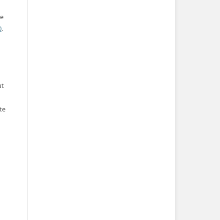
ve
0
.
ut
te