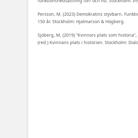
funktionsnedsättning förr och nu. Stockholm: In
Persson, M. (2023) Demokratins styvbarn. Funkt
150 år. Stockholm: Hjalmarson & Högberg.
Sjöberg, M. (2019) ”Kvinnors plats som historia”, 
(red.) Kvinnans plats i historien. Stockholm: Dial