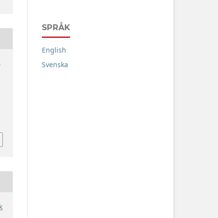
SPRÅK
English
Svenska
s
k