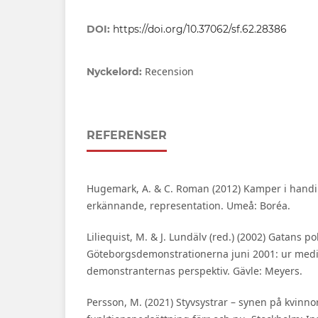
DOI:
https://doi.org/10.37062/sf.62.28386
Recension
Nyckelord:
REFERENSER
Hugemark, A. & C. Roman (2012) Kamper i handik
erkännande, representation. Umeå: Boréa.
Liliequist, M. & J. Lundälv (red.) (2002) Gatans pol
Göteborgsdemonstrationerna juni 2001: ur medi
demonstranternas perspektiv. Gävle: Meyers.
Persson, M. (2021) Styvsystrar – synen på kvinn