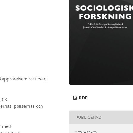
apprörelsen: resurser,
PDF
itik.
ernas, polisernas och
PUBLICERAD
or med
2025-11-25