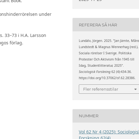
stant Book.
ionshinderrörelsen under
REFERERA SÅ HÄR
s. 33–73 i H.A. Larsson
Lundälv, Jörgen. 2025. ”Jan Jämte, Mån
ogos förlag.
Lundstedt & Magnus Wennerhag (red.),
Sociala rörelser I Sverige. Politiska
Protester Och Aktivism från 1945 till
Idag, Studentlitteratur, 2025”.
Sociologisk Forskning
62 (4):434-36.
https://doi.org/10.37062/sf.62.28386.
Fler referensstilar
NUMMER
Vol 62 Nr 4 (2025): Sociologis
Forskning 62(4)