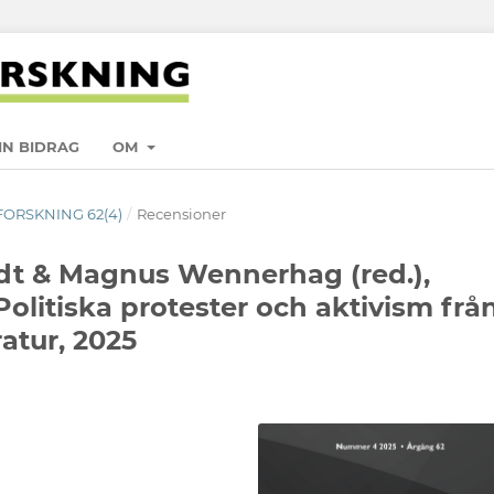
IN BIDRAG
OM
 FORSKNING 62(4)
/
Recensioner
dt & Magnus Wennerhag (red.),
 Politiska protester och aktivism frå
ratur, 2025