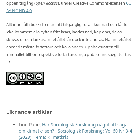
öppen tillgång (
open access
), under Creative Commons-licensen
CC
BY-NC-ND 4.0
.
Allt innehåll i tidskriften är fritt tillgängligt utan kostnad och får för
icke-kommersiella syften fritt läsas, laddas ned, kopieras, delas,
skrivas ut och länkas. Innehållet får dock inte ändras. När innehållet
används måste författare och källa anges. Upphovsrätten till
innehållet tillhör respektive författare. Inga publiceringsavgifter tas
ut.
Liknande artiklar
Linn Rabe,
Har Sociologisk Forskning något att säga
om klimatkrisen?
,
Sociologisk Forskning: Vol 60 Nr 3-4
(2023): Tema: Klimatkris