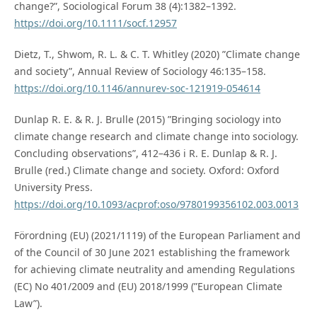
change?”, Sociological Forum 38 (4):1382–1392.
https://doi.org/10.1111/socf.12957
Dietz, T., Shwom, R. L. & C. T. Whitley (2020) ”Climate change
and society”, Annual Review of Sociology 46:135–158.
https://doi.org/10.1146/annurev-soc-121919-054614
Dunlap R. E. & R. J. Brulle (2015) ”Bringing sociology into
climate change research and climate change into sociology.
Concluding observations”, 412–436 i R. E. Dunlap & R. J.
Brulle (red.) Climate change and society. Oxford: Oxford
University Press.
https://doi.org/10.1093/acprof:oso/9780199356102.003.0013
Förordning (EU) (2021/1119) of the European Parliament and
of the Council of 30 June 2021 establishing the framework
for achieving climate neutrality and amending Regulations
(EC) No 401/2009 and (EU) 2018/1999 (”European Climate
Law”).