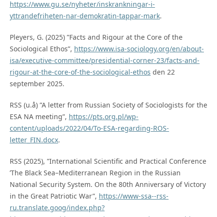
https://www.gu.se/nyheter/inskrankningar-i-
yttrandefriheten-nar-demokratin-tappar-mark
.
Pleyers, G. (2025) ”Facts and Rigour at the Core of the
Sociological Ethos”,
https://www.isa-sociology.org/en/about-
isa/executive-committee/presidential-corner-23/facts-and-
rigour-at-the-core-of-the-sociological-ethos
den 22
september 2025.
RSS (u.å) ”A letter from Russian Society of Sociologists for the
ESA NA meeting”,
https://pts.org.pl/wp-
content/uploads/2022/04/To-ESA-regarding-ROS-
letter_FIN.docx
.
RSS (2025), ”International Scientific and Practical Conference
’The Black Sea–Mediterranean Region in the Russian
National Security System. On the 80th Anniversary of Victory
in the Great Patriotic War”,
https://www-ssa--rss-
ru.translate.goog/index.php?