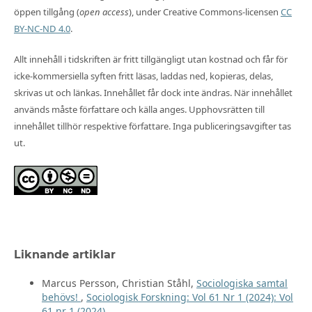
öppen tillgång (
open access
), under Creative Commons-licensen
CC
BY-NC-ND 4.0
.
Allt innehåll i tidskriften är fritt tillgängligt utan kostnad och får för
icke-kommersiella syften fritt läsas, laddas ned, kopieras, delas,
skrivas ut och länkas. Innehållet får dock inte ändras. När innehållet
används måste författare och källa anges. Upphovsrätten till
innehållet tillhör respektive författare. Inga publiceringsavgifter tas
ut.
Liknande artiklar
Marcus Persson, Christian Ståhl,
Sociologiska samtal
behövs!
,
Sociologisk Forskning: Vol 61 Nr 1 (2024): Vol
61 nr 1 (2024)