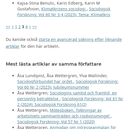
Kajsa-Stina Benulic, Karin Edberg, Karin M
Gustafsson,
Klimatkrisens sociologi
,
Sociologisk
Forskning: Vol 60 Nr 3-4 (2023): Tema: Klimatkris
<<
<
1
2
3
4
>
>>
Du kanske också
starta en avancerad sökning efter liknande
artiklar
för den här artikeln.
Mest lästa artiklar av samma författare
Åsa Lundqvist, Åsa Wettergren, Ylva Wallinder,
Sociologförbundet har ordet
,
Sociologisk Forskning:
Vol 60 Nr 2 (2023): Jubileumsnummer
Åsa Wettergren,
Sociologins samtid och framtid, en
personlig betraktelse
,
Sociologisk Forskning: Vol 61 Nr
2 (2024): Sociologisk Forskning 61(2)
Åsa Wettergren,
Mötesboken. Tolkningar av
arbetslivets sammanträden och rosévinsmingel
,
Sociologisk Forskning: Vol 57 Nr 1 (2020)
Åsa Wettergren,
Anmodan om intresseanmälan för