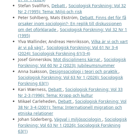
Stefan Svallfors,
Debatt
,
Sociologisk Forskning: Vol 32
Nr 2 (1995): Tema: Miljö och risk
Peter Sohlberg, Mats Ekström,
Debatt. Finns det för få
orsaker inom sociologin?- En replik till diskussionen
om det oförklarade
,
Sociologisk Forskning: Vol 32 Nr 1
(1995)
Ylva Wallinder, Andreas Henriksson,
Vilka är vi och vart
är vi på väg?
,
Sociologisk Forskning: Vol 61 Nr 3-4
(2024): Sociologisk Forskning 61(3-4)
Josef Ginnerskov,
Mot disciplinens kärna!
,
Sociologisk
Forskning: Vol 60 Nr 2 (2023): Jubileumsnummer
Anna Isaksson,
Designsociologi i teori och praktik
,
Sociologisk Forskning: Vol 63 Nr 1 (2026): Sociologisk
Forskning 63(1)
Kari Wærness,
Debatt
,
Sociologisk Forskning: Vol 33
Nr 2-3 (1996): Tema: Kropp och kultur
Mikael Carleheden,
Debatt
,
Sociologisk Forskning: Vol
38 Nr 3-4 (2001): Tema: Internationell migration och
etniska relationer
Johan Söderberg,
Vägval i miljösociologin
,
Sociologisk
Forskning: Vol 63 Nr 1 (2026): Sociologisk Forskning
63(1)