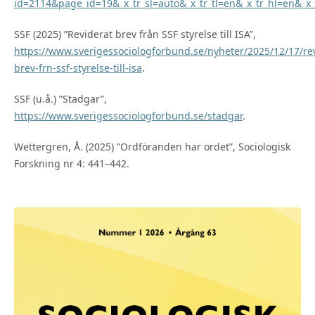
id=2114&page_id=19&_x_tr_sl=auto&_x_tr_tl=en&_x_tr_hl=en&_x
SSF (2025) ”Reviderat brev från SSF styrelse till ISA”,
https://www.sverigessociologforbund.se/nyheter/2025/12/17/rev
brev-frn-ssf-styrelse-till-isa
.
SSF (u.å.) ”Stadgar”,
https://www.sverigessociologforbund.se/stadgar
.
Wettergren, Å. (2025) ”Ordföranden har ordet”, Sociologisk
Forskning nr 4: 441–442.