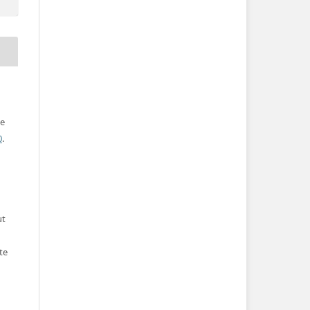
ve
0
.
ut
te