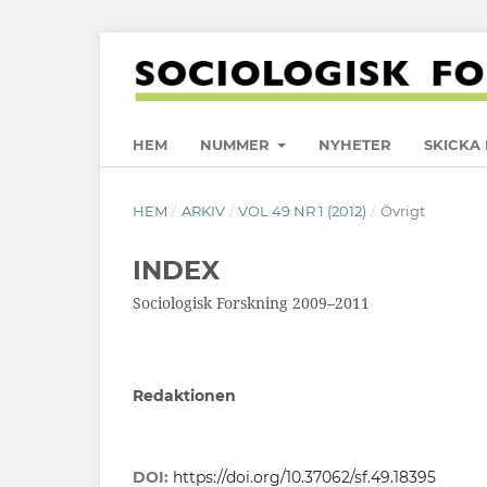
HEM
NUMMER
NYHETER
SKICKA 
HEM
/
ARKIV
/
VOL 49 NR 1 (2012)
/
Övrigt
INDEX
Sociologisk Forskning 2009–2011
Redaktionen
DOI:
https://doi.org/10.37062/sf.49.18395