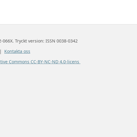
2-066X. Tryckt version: ISSN 0038-0342
 |
Kontakta oss
ative Commons CC-BY-NC-ND 4.0-licens