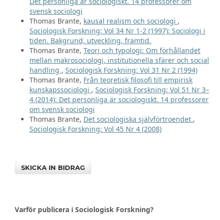
Det personliga är sociologiskt. 14 professorer om
svensk sociologi
Thomas Brante,
kausal realism och sociologi
,
Sociologisk Forskning: Vol 34 Nr 1-2 (1997): Sociologi i
tiden. Bakgrund, utveckling, framtid.
Thomas Brante,
Teori och typologi: Om förhållandet
mellan makrosociologi, institutionella sfärer och social
handling
,
Sociologisk Forskning: Vol 31 Nr 2 (1994)
Thomas Brante,
Från teoretisk filosofi till empirisk
kunskapssociologi
,
Sociologisk Forskning: Vol 51 Nr 3–
4 (2014): Det personliga är sociologiskt. 14 professorer
om svensk sociologi
Thomas Brante,
Det sociologiska självförtroendet
,
Sociologisk Forskning: Vol 45 Nr 4 (2008)
SKICKA IN BIDRAG
Varför publicera i Sociologisk Forskning?