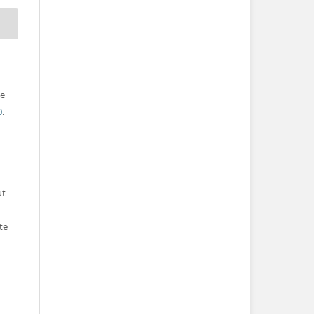
ve
0
.
ut
te