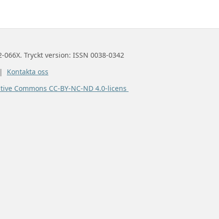
2-066X. Tryckt version: ISSN 0038-0342
 |
Kontakta oss
ative Commons CC-BY-NC-ND 4.0-licens