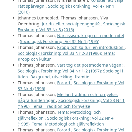
Thomas Johansson, Nils Hammarén,
Konsten att välja
rätt spårvagn
,
Sociologisk Forskning: Vol 47 Nr 1
(2010)
Johannes Lunneblad, Thomas Johansson, Ylva
Odenbring,
Juridik eller socialpedagogik?
,
Sociologisk
Forskning: Vol 53 Nr 3 (2016)
Thomas Johansson,
Narcissism, kropp och modernitet
,
Sociologisk Forskning: Vol 32 Nr 1 (1995)
Thomas Johansson,
Kropp och kultur: en introduktion
,
Sociologisk Forskning: Vol 33 Nr 2-3 (1996): Tema:
Kropp och kultur
Thomas Johansson,
Vart tog det postmoderna vägen?
,
Sociologisk Forskning: Vol 34 Nr 1-2 (1997): Sociologi i
tiden. Bakgrund, utveckling, framtid.
Thomas Johansson,
Förord
,
Sociologisk Forskning: Vol
33 Nr 4 (1996)
Thomas Johansson,
Mellan tradition och förnyelse:
några funderingar
,
Sociologisk Forskning: Vol 33 Nr 1
(1996): Tema: Tradition och förnyelse
Thomas Johansson,
Tema: Metodologi och
självreflexion
,
Sociologisk Forskning: Vol 32 Nr 4
(1995): Tema: Metodologi och självreflektion
Thomas Johansson,
Förord
,
Sociologisk Forskning: Vol