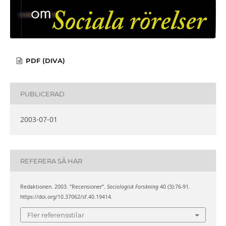
PDF (DIVA)
PUBLICERAD
2003-07-01
REFERERA SÅ HÄR
Redaktionen. 2003. ”Recensioner”.
Sociologisk Forskning
40 (3):76-91.
https://doi.org/10.37062/sf.40.19414.
Fler referensstilar