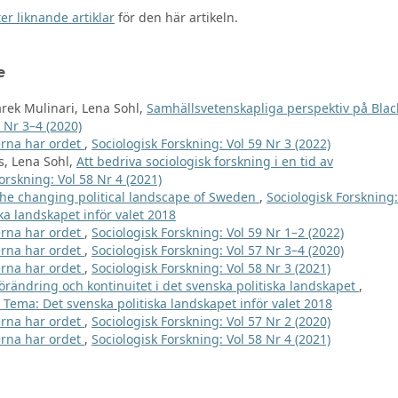
er liknande artiklar
för den här artikeln.
e
arek Mulinari, Lena Sohl,
Samhällsvetenskapliga perspektiv på Blac
 Nr 3–4 (2020)
rna har ordet
,
Sociologisk Forskning: Vol 59 Nr 3 (2022)
s, Lena Sohl,
Att bedriva sociologisk forskning i en tid av
orskning: Vol 58 Nr 4 (2021)
he changing political landscape of Sweden
,
Sociologisk Forskning:
ka landskapet inför valet 2018
rna har ordet
,
Sociologisk Forskning: Vol 59 Nr 1–2 (2022)
rna har ordet
,
Sociologisk Forskning: Vol 57 Nr 3–4 (2020)
rna har ordet
,
Sociologisk Forskning: Vol 58 Nr 3 (2021)
örändring och kontinuitet i det svenska politiska landskapet
,
: Tema: Det svenska politiska landskapet inför valet 2018
rna har ordet
,
Sociologisk Forskning: Vol 57 Nr 2 (2020)
rna har ordet
,
Sociologisk Forskning: Vol 58 Nr 4 (2021)