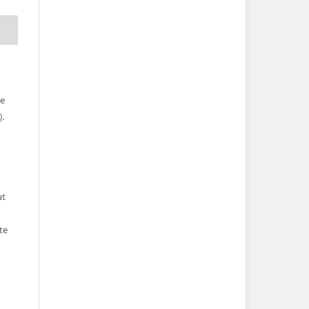
ve
0
.
ut
te