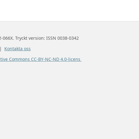
2-066X. Tryckt version: ISSN 0038-0342
 |
Kontakta oss
ative Commons CC-BY-NC-ND 4.0-licens