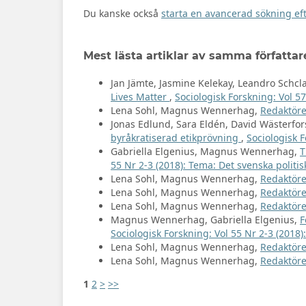
Du kanske också
starta en avancerad sökning eft
Mest lästa artiklar av samma författar
Jan Jämte, Jasmine Kelekay, Leandro Schcl
Lives Matter
,
Sociologisk Forskning: Vol 57
Lena Sohl, Magnus Wennerhag,
Redaktöre
Jonas Edlund, Sara Eldén, David Wästerfor
byråkratiserad etikprövning
,
Sociologisk F
Gabriella Elgenius, Magnus Wennerhag,
T
55 Nr 2-3 (2018): Tema: Det svenska politis
Lena Sohl, Magnus Wennerhag,
Redaktöre
Lena Sohl, Magnus Wennerhag,
Redaktöre
Lena Sohl, Magnus Wennerhag,
Redaktöre
Magnus Wennerhag, Gabriella Elgenius,
F
Sociologisk Forskning: Vol 55 Nr 2-3 (2018)
Lena Sohl, Magnus Wennerhag,
Redaktöre
Lena Sohl, Magnus Wennerhag,
Redaktöre
1
2
>
>>