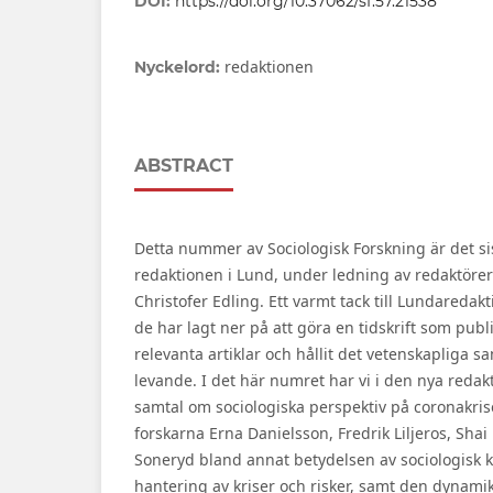
DOI:
https://doi.org/10.37062/sf.57.21538
redaktionen
Nyckelord:
ABSTRACT
Detta nummer av Sociologisk Forskning är det si
redaktionen i Lund, under ledning av redaktöre
Christofer Edling. Ett varmt tack till Lundaredak
de har lagt ner på att göra en tidskrift som publ
relevanta artiklar och hållit det vetenskapliga sa
levande. I det här numret har vi i den nya redak
samtal om sociologiska perspektiv på coronakrise
forskarna Erna Danielsson, Fredrik Liljeros, Shai
Soneryd bland annat betydelsen av sociologisk 
hantering av kriser och risker, samt den dynamik