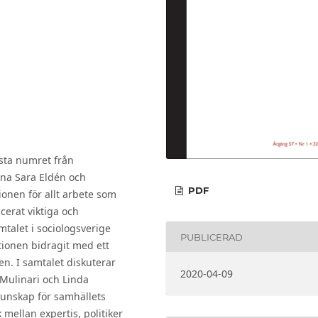
sta numret från
rna Sara Eldén och
PDF
tionen för allt arbete som
icerat viktiga och
mtalet i sociologsverige
PUBLICERAD
tionen bidragit med ett
n. I samtalet diskuterar
2020-04-09
 Mulinari och Linda
kunskap för samhällets
 mellan expertis, politiker