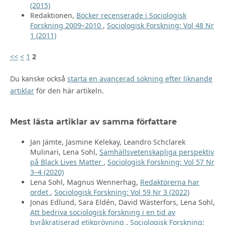
(2015)
Redaktionen,
Böcker recenserade i Sociologisk
Forskning 2009–2010
,
Sociologisk Forskning: Vol 48 Nr
1 (2011)
<<
<
1
2
Du kanske också
starta en avancerad sökning efter liknande
artiklar
för den här artikeln.
Mest lästa artiklar av samma författare
Jan Jämte, Jasmine Kelekay, Leandro Schclarek
Mulinari, Lena Sohl,
Samhällsvetenskapliga perspektiv
på Black Lives Matter
,
Sociologisk Forskning: Vol 57 Nr
3–4 (2020)
Lena Sohl, Magnus Wennerhag,
Redaktörerna har
ordet
,
Sociologisk Forskning: Vol 59 Nr 3 (2022)
Jonas Edlund, Sara Eldén, David Wästerfors, Lena Sohl,
Att bedriva sociologisk forskning i en tid av
byråkratiserad etikprövning
,
Sociologisk Forskning: