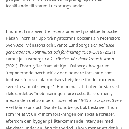
förhållande till staten i ursprungslandet.
I numret finns även tre recensioner av fyra aktuella böcker.
Håkan Thörn tar upp två nyutkomna böcker i sin recension:
Sven-Axel Månssons och Svante Lundbergs
Den politiska
generationen. Kontinuitet och förändring 1968–2018
(2021)
samt Kjell Östbergs
Folk i rörelse. Vår demokratis historia
(2021). Thörn lyfter fram att Kjell Östbergs bok ger en
”imponerande överblick” av den tidigare forskning som
bedrivits ”om sociala rörelsers betydelse för det moderna
svenska samhällsbygget”. Han menar att boken är starkast i
skildrandet av ”mobiliseringen före rösträttsreformen”,
medan den del som berör tiden efter 1945 är svagare. Sven-
Axel Månssons och Svante Lundbergs bok beskriver Thörn
som ”relativt unik” inom forskningen om sociala rörelser,
eftersom den bygger på återkommande intervjuer med
aktivister under en lång tidsperiod. Thörn menar att det blir