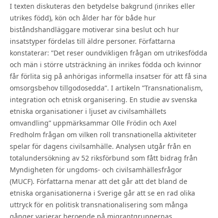
I texten diskuteras den betydelse bakgrund (inrikes eller
utrikes född), kön och ålder har för både hur
biståndshandläggare motiverar sina beslut och hur
insatstyper fördelas till äldre personer. Författarna
konstaterar: ”Det reser oundvikligen frågan om utrikesfödda
och män i större utsträckning än inrikes födda och kvinnor
får förlita sig på anhörigas informella insatser för att få sina
omsorgsbehov tillgodosedda”. I artikeln ”Transnationalism,
integration och etnisk organisering. En studie av svenska
etniska organisationer i ljuset av civilsamhällets
omvandling” uppmärksammar Olle Frödin och Axel
Fredholm frågan om vilken roll transnationella aktiviteter
spelar för dagens civilsamhälle. Analysen utgår från en
totalundersökning av 52 riksförbund som fått bidrag från
Myndigheten för ungdoms- och civilsamhällesfrågor
(MUCF). Författarna menar att det går att det bland de
etniska organisationerna i Sverige går att se en rad olika
uttryck för en politisk transnationalisering som många
gånger varierar beroende på migrantgruppernas