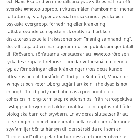
och Hans Ekbrand en innehållsanalys av vittnesmål från 65
svenska #metoo-upprop. I vittnesmålen framkommer, menar
författarna, fyra typer av social missaktning: fysiska och
psykiska övergrepp, förnedring eller kränkning,
rättsberövande och epistemisk orättvisa. I artikeln
diskuteras sexuella trakasserier som ”manlig samhandling”,
det vill säga att en man agerar inför en publik som ger bifall
till förövaren. Författarna konstaterar att ”#Metoo-rörelsen
lyckades skapa ett retoriskt rum där vittnesmål om denna
typ av förnedringar eller kränkningar trots detta kunde
uttryckas och bli förstådda”. Torbjörn Bildtgård, Marianne
Winqvist och Peter Öberg utgår i artikeln
”
The dyad is not
enough. Third-party mediation as a precondition for
cohesion in long-term step relationships” från retrospektiva
livsloppsintervjer med äldre föräldrar som uppfostrat både
biologiska barn och styvbarn. En av deras slutsatser är att
forskningen om mellangenerationella relationer i åldrande
styvfamiljer bör ta hänsyn till den särskilda roll som en
”tredje part” ofta spelar för hur dessa relationer utvecklas