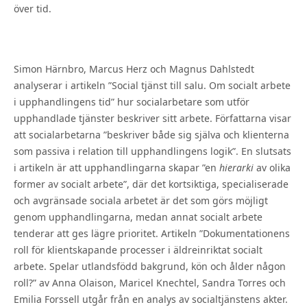
över tid.
Simon Härnbro, Marcus Herz och Magnus Dahlstedt
analyserar i artikeln ”Social tjänst till salu. Om socialt arbete
i upphandlingens tid” hur socialarbetare som utför
upphandlade tjänster beskriver sitt arbete. Författarna visar
att socialarbetarna ”beskriver både sig själva och klienterna
som passiva i relation till upphandlingens logik”. En slutsats
i artikeln är att upphandlingarna skapar ”en
hierarki
av olika
former av socialt arbete”, där det kortsiktiga, specialiserade
och avgränsade sociala arbetet är det som görs möjligt
genom upphandlingarna, medan annat socialt arbete
tenderar att ges lägre prioritet. Artikeln ”Dokumentationens
roll för klientskapande processer i äldreinriktat socialt
arbete. Spelar utlandsfödd bakgrund, kön och ålder någon
roll?” av Anna Olaison, Maricel Knechtel, Sandra Torres och
Emilia Forssell utgår från en analys av socialtjänstens akter.