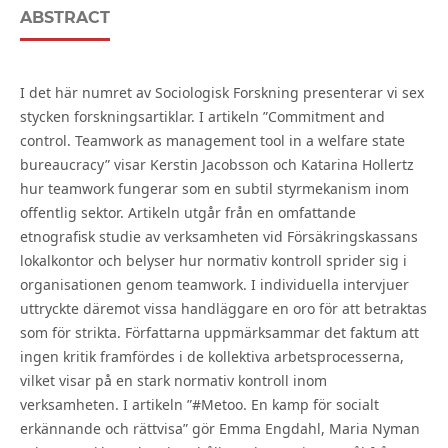
ABSTRACT
I det här numret av Sociologisk Forskning presenterar vi sex
stycken forskningsartiklar. I artikeln ”Commitment and
control. Teamwork as management tool in a welfare state
bureaucracy” visar Kerstin Jacobsson och Katarina Hollertz
hur teamwork fungerar som en subtil styrmekanism inom
offentlig sektor. Artikeln utgår från en omfattande
etnografisk studie av verksamheten vid Försäkringskassans
lokalkontor och belyser hur normativ kontroll sprider sig i
organisationen genom teamwork. I individuella intervjuer
uttryckte däremot vissa handläggare en oro för att betraktas
som för strikta. Författarna uppmärksammar det faktum att
ingen kritik framfördes i de kollektiva arbetsprocesserna,
vilket visar på en stark normativ kontroll inom
verksamheten. I artikeln ”#Metoo. En kamp för socialt
erkännande och rättvisa” gör Emma Engdahl, Maria Nyman