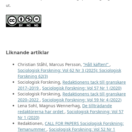
ut.
Liknande artiklar
Christian Ståhl, Marcus Persson,
”Håll käften!”
,
Sociologisk Forskning: Vol 62 Nr 3 (2025): Sociologisk
Forskning 62(3)
Sociologisk Forskning,
Redaktionens tack till granskare
2017–2019
,
Sociologisk Forskning: Vol 57 Nr 1 (2020)
Sociologisk Forskning,
Redaktionens tack till granskare
2020–2022
,
Sociologisk Forskning: Vol 59 Nr 4 (2022)
Lena Sohl, Magnus Wennerhag,
De tillträdande
redaktörerna har ordet
,
Sociologisk Forskning: Vol 57
Nr 1 (2020)
Redaktionen,
CALL FOR PAPERS Sociologisk Forskning:
Temanummer
,
Sociologisk Forskning: Vol 52 Nr 1