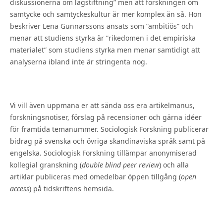
diskussionerna om lagstiftning” men att forskningen om
samtycke och samtyckeskultur är mer komplex än så. Hon
beskriver Lena Gunnarssons ansats som ”ambitiös” och
menar att studiens styrka är ”rikedomen i det empiriska
materialet” som studiens styrka men menar samtidigt att
analyserna ibland inte är stringenta nog.
Vi vill även uppmana er att sända oss era artikelmanus,
forskningsnotiser, förslag på recensioner och gärna idéer
för framtida temanummer. Sociologisk Forskning publicerar
bidrag på svenska och övriga skandinaviska språk samt på
engelska. Sociologisk Forskning tillämpar anonymiserad
kollegial granskning (
double blind peer review
) och alla
artiklar publiceras med omedelbar öppen tillgång (
open
access
) på tidskriftens hemsida.