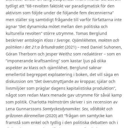
tydligt att ”68-revolten faktiskt var paradigmatisk för den
aktivism som följde under de följande fem decennierna”
men ställer sig samtidigt frågande till varför författarna inte
ägnar ”det dynamiska mötet mellan den politiska och
kulturella revolten” större utrymme. Tomas Berglund
beskriver antologin
Klass i Sverige. Ojämlikheten, makten och
politiken i det 21:a århundradet
(2021) – med Daniel Suhonen,
Göran Therborn och Jesper Weithz som redaktörer – som en
”imponerande kraftsamling” som kastar ljus på olika
aspekter av klass och ojämlikhet. Berglund saknar
emellertid begreppet exploatering i boken, det vill säga en
diskussion om ”det överutnyttjande av kroppar, själar och
livsmiljöer som präglar dagens kapitalistiska produktion”,
något som redan Marx menade gav utrymme för såväl kamp
som politik. Charlotta Holmström skriver i sin recension av
Lena Gunnarssons
Samtyckesdynamiker. Sex, våldtäkt och
gråzonen däremellan
(2020) att ”frågan om samtycke kan
framstå som enkel och tydlig i den politiska debatten och i