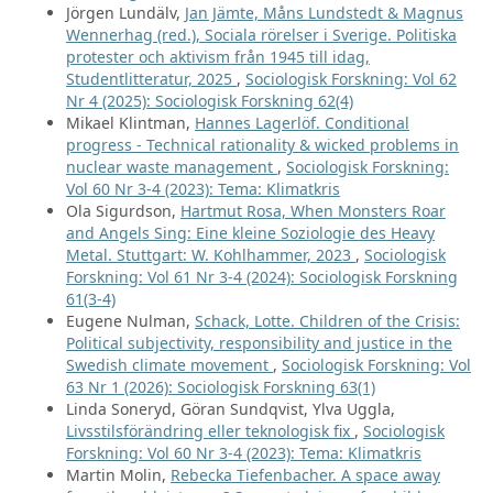
Jörgen Lundälv,
Jan Jämte, Måns Lundstedt & Magnus
Wennerhag (red.), Sociala rörelser i Sverige. Politiska
protester och aktivism från 1945 till idag,
Studentlitteratur, 2025
,
Sociologisk Forskning: Vol 62
Nr 4 (2025): Sociologisk Forskning 62(4)
Mikael Klintman,
Hannes Lagerlöf. Conditional
progress - Technical rationality & wicked problems in
nuclear waste management
,
Sociologisk Forskning:
Vol 60 Nr 3-4 (2023): Tema: Klimatkris
Ola Sigurdson,
Hartmut Rosa, When Monsters Roar
and Angels Sing: Eine kleine Soziologie des Heavy
Metal. Stuttgart: W. Kohlhammer, 2023
,
Sociologisk
Forskning: Vol 61 Nr 3-4 (2024): Sociologisk Forskning
61(3-4)
Eugene Nulman,
Schack, Lotte. Children of the Crisis:
Political subjectivity, responsibility and justice in the
Swedish climate movement
,
Sociologisk Forskning: Vol
63 Nr 1 (2026): Sociologisk Forskning 63(1)
Linda Soneryd, Göran Sundqvist, Ylva Uggla,
Livsstilsförändring eller teknologisk fix
,
Sociologisk
Forskning: Vol 60 Nr 3-4 (2023): Tema: Klimatkris
Martin Molin,
Rebecka Tiefenbacher. A space away