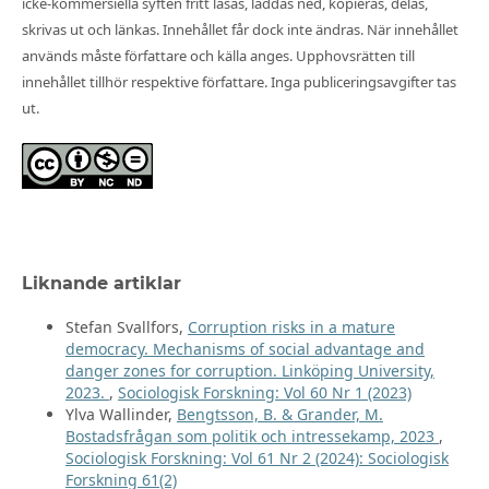
icke-kommersiella syften fritt läsas, laddas ned, kopieras, delas,
skrivas ut och länkas. Innehållet får dock inte ändras. När innehållet
används måste författare och källa anges. Upphovsrätten till
innehållet tillhör respektive författare. Inga publiceringsavgifter tas
ut.
Liknande artiklar
Stefan Svallfors,
Corruption risks in a mature
democracy. Mechanisms of social advantage and
danger zones for corruption. Linköping University,
2023.
,
Sociologisk Forskning: Vol 60 Nr 1 (2023)
Ylva Wallinder,
Bengtsson, B. & Grander, M.
Bostadsfrågan som politik och intressekamp, 2023
,
Sociologisk Forskning: Vol 61 Nr 2 (2024): Sociologisk
Forskning 61(2)