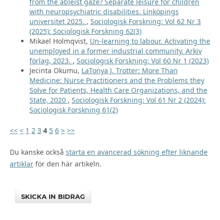
from the ableist gaze? Separate leisure for children
with neuropsychiatric disabilities. Linköpings
universitet 2025.
,
Sociologisk Forskning: Vol 62 Nr 3
(2025): Sociologisk Forskning 62(3)
Mikael Holmqvist,
Un-learning to labour. Activating the
unemployed in a former industrial community. Arkiv
förlag, 2023.
,
Sociologisk Forskning: Vol 60 Nr 1 (2023)
Jecinta Okumu,
LaTonya J. Trotter: More Than
Medicine: Nurse Practitioners and the Problems they
Solve for Patients, Health Care Organizations, and the
State, 2020
,
Sociologisk Forskning: Vol 61 Nr 2 (2024):
Sociologisk Forskning 61(2)
<<
<
1
2
3
4
5
6
>
>>
Du kanske också
starta en avancerad sökning efter liknande
artiklar
för den här artikeln.
SKICKA IN BIDRAG