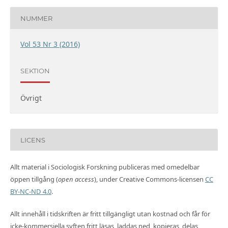
NUMMER
Vol 53 Nr 3 (2016)
SEKTION
Övrigt
LICENS
Allt material i Sociologisk Forskning publiceras med omedelbar
öppen tillgång (
open access
), under Creative Commons-licensen
CC
BY-NC-ND 4.0
.
Allt innehåll i tidskriften är fritt tillgängligt utan kostnad och får för
icke-kommersiella syften fritt läsas, laddas ned, kopieras, delas,