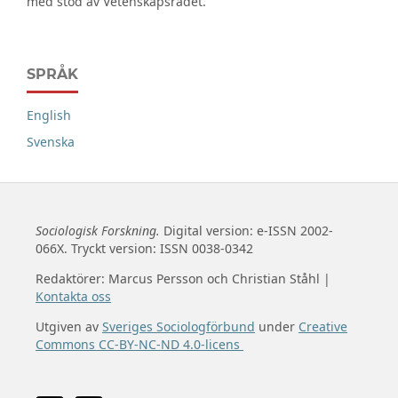
med stöd av Vetenskapsrådet.
SPRÅK
English
Svenska
Sociologisk Forskning.
Digital version: e-ISSN 2002-
066X. Tryckt version: ISSN 0038-0342
Redaktörer: Marcus Persson och Christian Ståhl |
Kontakta oss
Utgiven av
Sveriges Sociologförbund
under
Creative
Commons CC-BY-NC-ND 4.0-licens