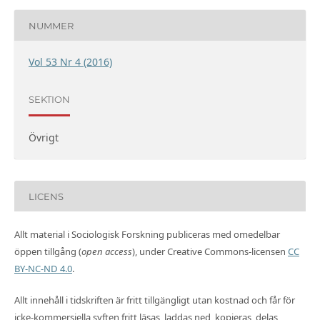
NUMMER
Vol 53 Nr 4 (2016)
SEKTION
Övrigt
LICENS
Allt material i Sociologisk Forskning publiceras med omedelbar
öppen tillgång (
open access
), under Creative Commons-licensen
CC
BY-NC-ND 4.0
.
Allt innehåll i tidskriften är fritt tillgängligt utan kostnad och får för
icke-kommersiella syften fritt läsas, laddas ned, kopieras, delas,