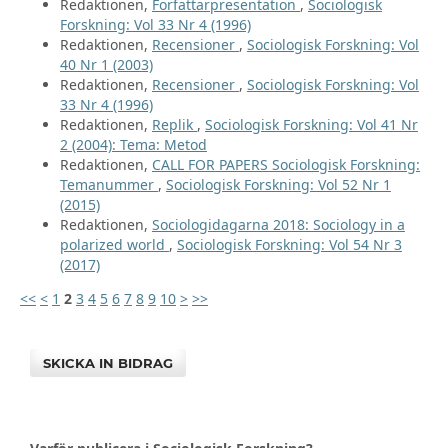
Redaktionen,
Författarpresentation
,
Sociologisk
Forskning: Vol 33 Nr 4 (1996)
Redaktionen,
Recensioner
,
Sociologisk Forskning: Vol
40 Nr 1 (2003)
Redaktionen,
Recensioner
,
Sociologisk Forskning: Vol
33 Nr 4 (1996)
Redaktionen,
Replik
,
Sociologisk Forskning: Vol 41 Nr
2 (2004): Tema: Metod
Redaktionen,
CALL FOR PAPERS Sociologisk Forskning:
Temanummer
,
Sociologisk Forskning: Vol 52 Nr 1
(2015)
Redaktionen,
Sociologidagarna 2018: Sociology in a
polarized world
,
Sociologisk Forskning: Vol 54 Nr 3
(2017)
<<
<
1
2
3
4
5
6
7
8
9
10
>
>>
SKICKA IN BIDRAG