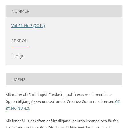
NUMMER
Vol 51 Nr 2 (2014)
SEKTION
Övrigt
LICENS
Allt material i Sociologisk Forskning publiceras med omedelbar
öppen tillgång (
open access
), under Creative Commons-licensen
CC
BY-NC-ND 4.0
.
Allt innehåll i tidskriften är fritt tillgängligt utan kostnad och får för
icke-kommersiella syften fritt läsas, laddas ned, kopieras, delas,