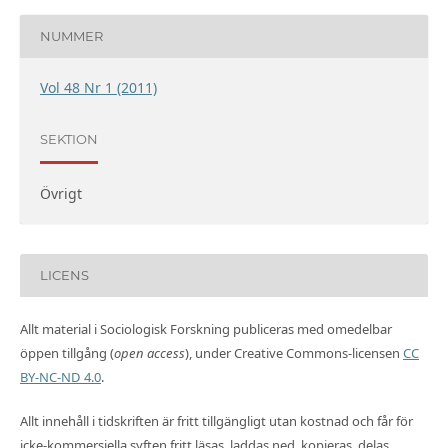
NUMMER
Vol 48 Nr 1 (2011)
SEKTION
Övrigt
LICENS
Allt material i Sociologisk Forskning publiceras med omedelbar
öppen tillgång (
open access
), under Creative Commons-licensen
CC
BY-NC-ND 4.0
.
Allt innehåll i tidskriften är fritt tillgängligt utan kostnad och får för
icke-kommersiella syften fritt läsas, laddas ned, kopieras, delas,