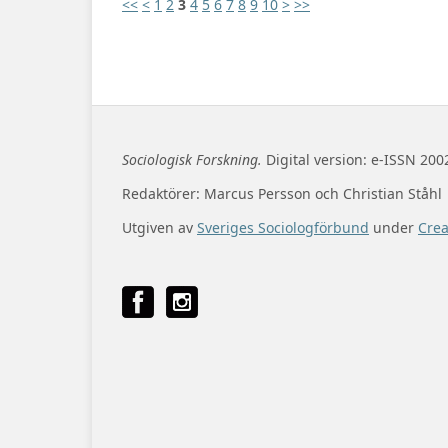
<<
<
1
2
3
4
5
6
7
8
9
10
>
>>
Sociologisk Forskning.
Digital version: e-ISSN 200
Redaktörer: Marcus Persson och Christian Ståhl
Utgiven av
Sveriges Sociologförbund
under
Cre