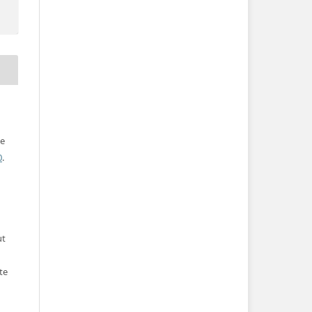
ve
0
.
ut
te