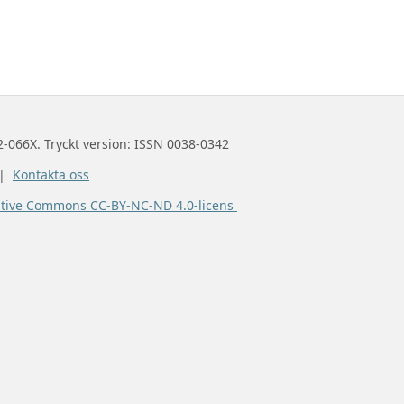
2-066X. Tryckt version: ISSN 0038-0342
 |
Kontakta oss
ative Commons CC-BY-NC-ND 4.0-licens