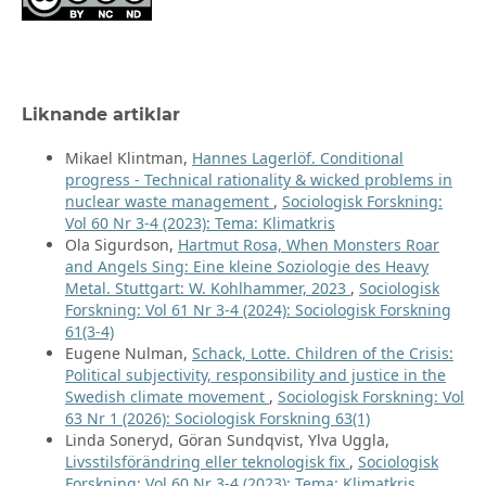
Liknande artiklar
Mikael Klintman,
Hannes Lagerlöf. Conditional
progress - Technical rationality & wicked problems in
nuclear waste management
,
Sociologisk Forskning:
Vol 60 Nr 3-4 (2023): Tema: Klimatkris
Ola Sigurdson,
Hartmut Rosa, When Monsters Roar
and Angels Sing: Eine kleine Soziologie des Heavy
Metal. Stuttgart: W. Kohlhammer, 2023
,
Sociologisk
Forskning: Vol 61 Nr 3-4 (2024): Sociologisk Forskning
61(3-4)
Eugene Nulman,
Schack, Lotte. Children of the Crisis:
Political subjectivity, responsibility and justice in the
Swedish climate movement
,
Sociologisk Forskning: Vol
63 Nr 1 (2026): Sociologisk Forskning 63(1)
Linda Soneryd, Göran Sundqvist, Ylva Uggla,
Livsstilsförändring eller teknologisk fix
,
Sociologisk
Forskning: Vol 60 Nr 3-4 (2023): Tema: Klimatkris