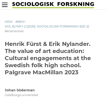
HEM
/
ARKIV
/
VOL 62 NR 1-2 (2025): SOCIOLOGISK FORSKNING 62(1-2)
/
Recensioner
Henrik Fürst & Erik Nylander.
The value of art education:
Cultural engagements at the
Swedish folk high school.
Palgrave MacMillan 2023
Johan Söderman
Göteborgs universitet