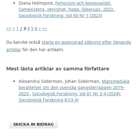
Diana Holmqvist,
Feminism och konvivialitet.
Samexistens, oenighet, hopp. Gleerups, 2023
,
Sociologisk Forskning: Vol 60 Nr 1 (2023)
<<
<
1
2
3
4
5
6
>
>>
Du kanske också
starta en avancerad sökning efter liknande
artiklar
för den här artikeln.
Mest lästa artiklar av samma författare
Alexandra Söderman, Johan Söderman,
Massmediala
berättelser om den svenska gangsterrappen 2019–
2023
,
Sociologisk Forskning: Vol 61 Nr 3-4 (2024):
Sociologisk Forskning 61(3-4)
SKICKA IN BIDRAG