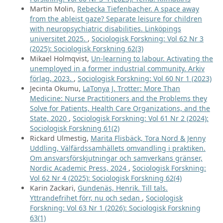
Martin Molin,
Rebecka Tiefenbacher. A space away
from the ableist gaze? Separate leisure for children
with neuropsychiatric disabilities. Linköpings
universitet 2025.
,
Sociologisk Forskning: Vol 62 Nr 3
(2025): Sociologisk Forskning 62(3)
Mikael Holmqvist,
Un-learning to labour. Activating the
unemployed in a former industrial community. Arkiv
förlag, 2023.
,
Sociologisk Forskning: Vol 60 Nr 1 (2023)
Jecinta Okumu,
LaTonya J. Trotter: More Than
Medicine: Nurse Practitioners and the Problems they
Solve for Patients, Health Care Organizations, and the
State, 2020
,
Sociologisk Forskning: Vol 61 Nr 2 (2024):
Sociologisk Forskning 61(2)
Rickard Ulmestig,
Marita Flisbäck, Tora Nord & Jenny
Uddling, Välfärdssamhällets omvandling i praktiken.
Om ansvarsförskjutningar och samverkans gränser,
Nordic Academic Press, 2024
,
Sociologisk Forskning:
Vol 62 Nr 4 (2025): Sociologisk Forskning 62(4)
Karin Zackari,
Gundenäs, Henrik. Till tals.
Yttrandefrihet förr, nu och sedan
,
Sociologisk
Forskning: Vol 63 Nr 1 (2026): Sociologisk Forskning
63(1)